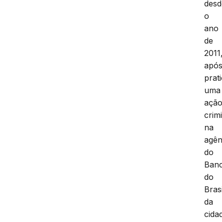
desd
o
ano
de
2011
apó
prat
uma
açã
crim
na
agên
do
Ban
do
Brasi
da
cida