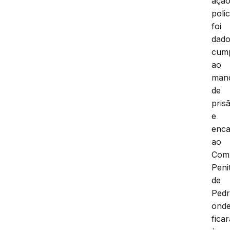
açã
polic
foi
dad
cum
ao
man
de
pris
e
enc
ao
Com
Peni
de
Pedr
ond
ficar