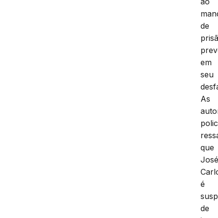
ao
man
de
pris
prev
em
seu
desf
As
auto
polic
ress
que
Jos
Carl
é
susp
de