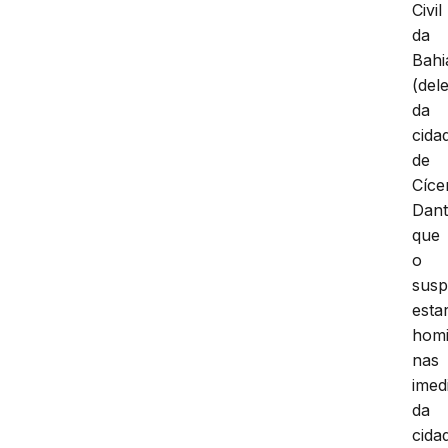
Civil
da
Bahi
(del
da
cida
de
Cíce
Dant
que
o
susp
estar
homi
nas
imed
da
cida