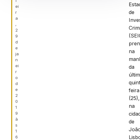
f
Esta
ei
de
r
a
Inve
,
Crim
2
(SEI
9
d
pre
e
na
ja
man
n
ei
da
r
últi
o
quin
d
e
feira
2
(25),
0
na
1
9
cida
à
de
s
Joã
1
Lisb
6