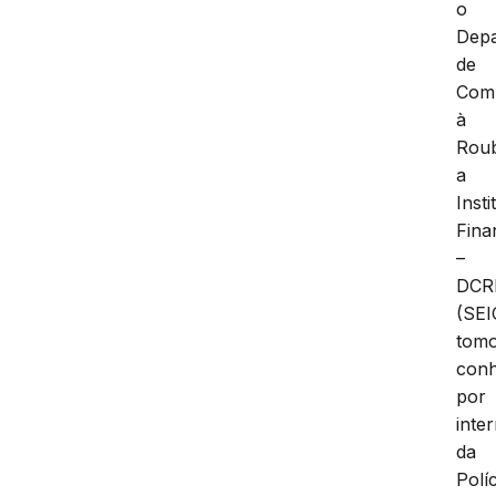
o
Dep
de
Com
à
Rou
a
Insti
Fina
–
DCR
(SEI
tom
con
por
inte
da
Políc