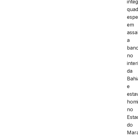
inte
quad
espe
em
assa
a
ban
no
inter
da
Bahi
e
esta
homi
no
Esta
do
Mar