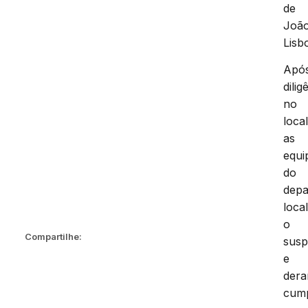
de
Joã
Lisb
Apó
dilig
no
local
as
equi
do
depa
loca
o
Compartilhe:
susp
e
der
cum