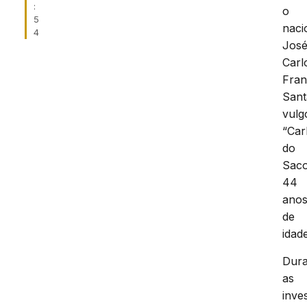
:
o
5
naci
4
Jos
Carl
Fran
Sant
vulg
“Car
do
Saco
44
ano
de
idade
Dura
as
inve