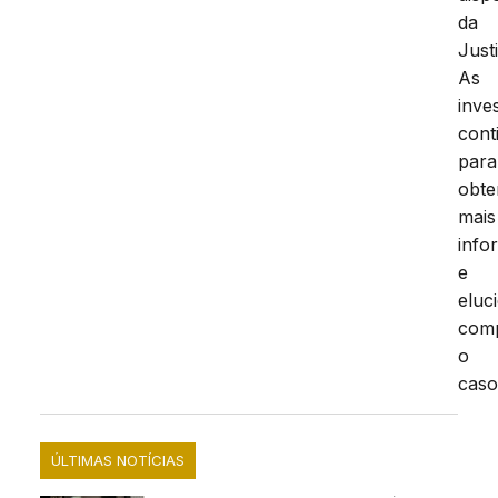
da
Just
As
inve
cont
para
obte
mais
info
e
eluc
com
o
caso
ÚLTIMAS NOTÍCIAS