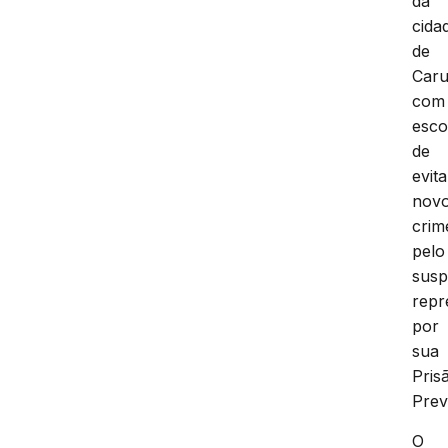
da
cida
de
Caru
com
esc
de
evita
nov
crim
pelo
susp
repr
por
sua
Pris
Prev
O