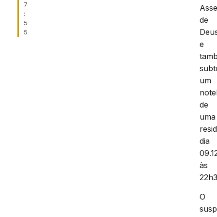
7
Asse
:
de
5
Deus
5
e
tam
subt
um
not
de
uma
resi
dia
09.1
às
22h3
O
susp