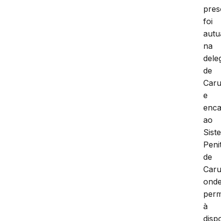
pres
foi
autu
na
dele
de
Caru
e
enc
ao
Sist
Peni
de
Caru
ond
per
à
disp