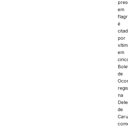
pres
em
flag
é
cita
por
víti
em
cinc
Bole
de
Ocor
regi
na
Dele
de
Caru
com