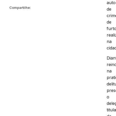
auto
Compartilhe:
de
crim
de
furt
real
na
cida
Dian
rein
na
prat
deli
pres
o
dele
titul