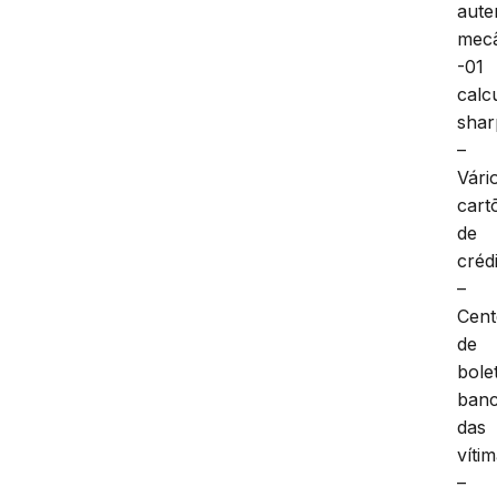
aute
mecâ
-01
calc
shar
–
Vári
cart
de
crédi
–
Cent
de
bole
banc
das
vítim
–