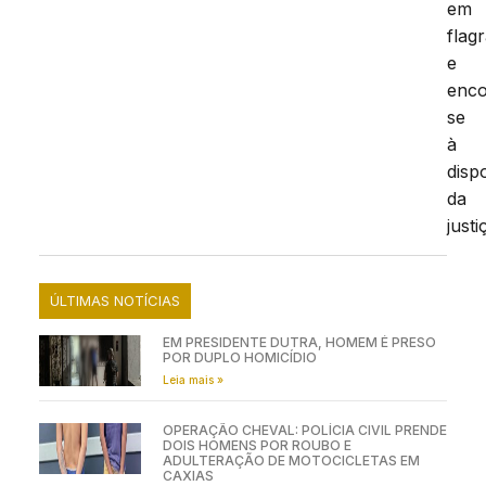
em
flag
e
enc
se
à
disp
da
justi
ÚLTIMAS NOTÍCIAS
EM PRESIDENTE DUTRA, HOMEM É PRESO
POR DUPLO HOMICÍDIO
Leia mais »
OPERAÇÃO CHEVAL: POLÍCIA CIVIL PRENDE
DOIS HOMENS POR ROUBO E
ADULTERAÇÃO DE MOTOCICLETAS EM
CAXIAS