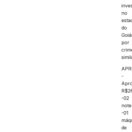
inve
no
esta
do
Goiá
por
crim
simil
APR
-
Apr
R$26
-02
note
-01
máq
de