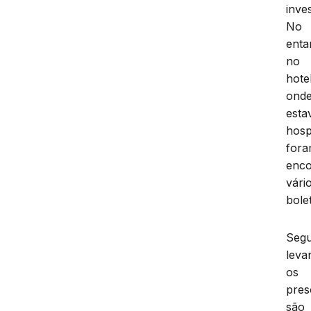
inve
No
enta
no
hote
ond
est
hosp
for
enco
vári
bole
Seg
leva
os
pres
são