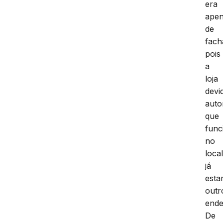
era
ape
de
fach
pois
a
loja
devi
auto
que
func
no
local
já
estar
outr
ende
De