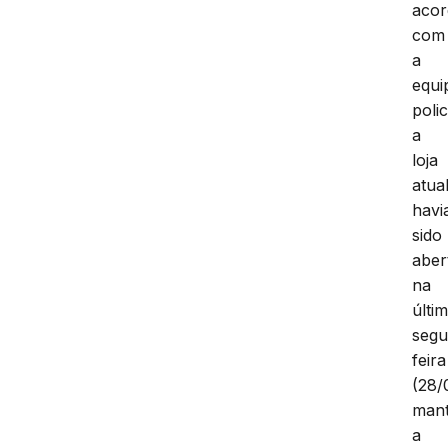
aco
com
a
equi
polic
a
loja
atua
havi
sido
aber
na
últi
segu
feira
(28/
man
a