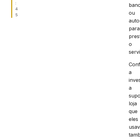
:
banc
4
ou
5
auto
para
pres
o
serv
Con
a
inve
a
supo
loja
que
eles
usa
tam