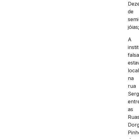
Dez
de
semi
jóias
A
insti
fals
esta
loca
na
rua
Serg
entr
as
Rua
Dorg
Pinh