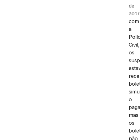
de
aco
com
a
Políc
Civil,
os
susp
est
rec
bole
simu
o
pag
mas
os
bole
não