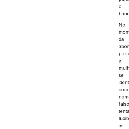
o
band
No
mom
da
abo
polic
a
mul
se
ident
com
nom
falso
tent
ludib
as