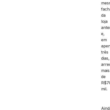
mes
fach
da
loja
ante
e,
em
ape
três
dias,
arre
mais
de
R$7
mil.
Aind