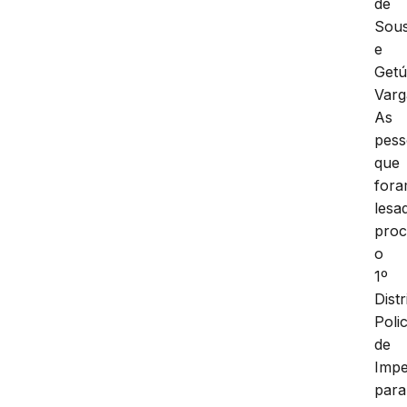
de
Sou
e
Getú
Varg
As
pess
que
for
lesa
pro
o
1º
Distr
Polic
de
Impe
para