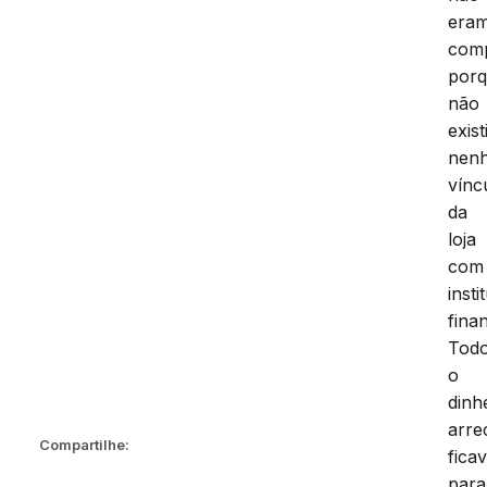
era
com
por
não
exist
nen
vínc
da
loja
com
insti
fina
Tod
o
dinh
arre
Compartilhe:
fica
para