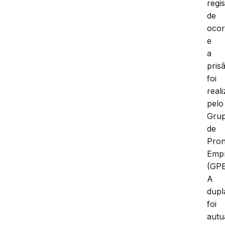
regi
de
ocor
e
a
pris
foi
real
pelo
Gru
de
Pron
Emp
(GPE
A
dupl
foi
autu