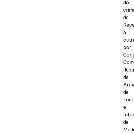
do
crim
de
Rece
a
outr
por
Cont
Com
Ilega
de
Arm
de
Fog
e
Infr
de
Med