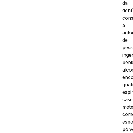
da
denú
con
a
agl
de
pess
inge
bebi
alco
enc
quat
espi
case
mate
com
espo
pólv