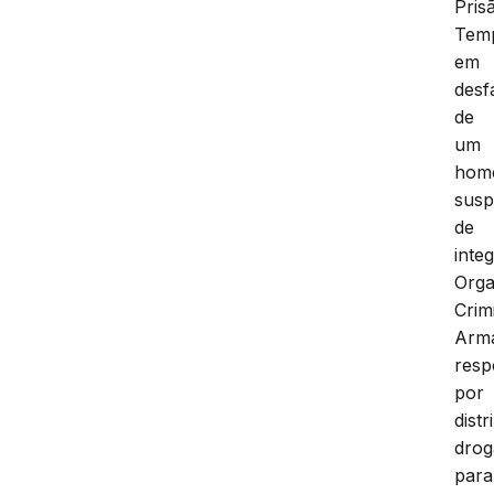
Pris
Temp
em
desf
de
um
hom
susp
de
inte
Orga
Crim
Arm
resp
por
distr
drog
para