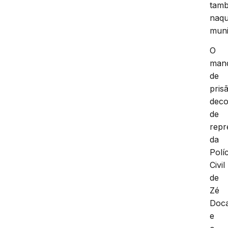
tam
naqu
muni
O
man
de
pris
deco
de
repr
da
Políc
Civil
de
Zé
Doc
e