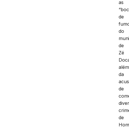
as
“boc
de
fum
do
muni
de
Zé
Doc
alé
da
acu
de
com
dive
crim
de
Homi