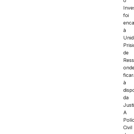
o
Inve
foi
enc
à
Unid
Pris
de
Ress
ond
ficar
à
disp
da
Just
A
Políc
Civil