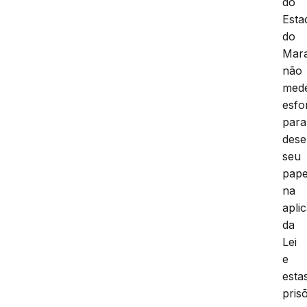
do
Esta
do
Mar
não
med
esfo
para
des
seu
pape
na
apli
da
Lei
e
esta
pris