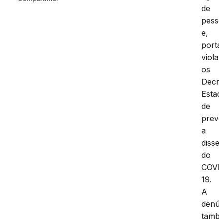
de
pess
e,
port
viol
os
Decr
Esta
de
pre
a
diss
do
COV
19.
A
denú
tam