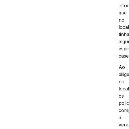
info
que
no
loca
tinh
alg
espi
case
Ao
dili
no
loca
os
polic
com
a
vera