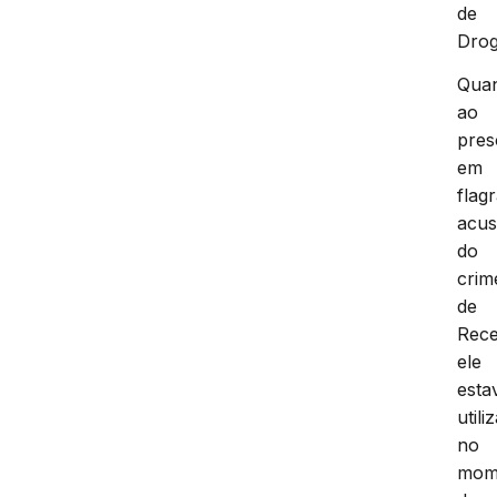
de
Drog
Qua
ao
pres
em
flag
acu
do
crim
de
Rece
ele
esta
utili
no
mom