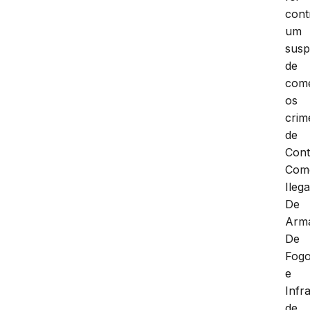
cont
um
susp
de
com
os
crim
de
Cont
Com
Ilega
De
Arm
De
Fog
e
Infr
de