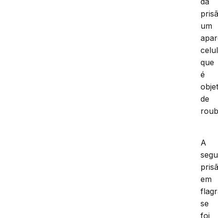
da
pris
um
apar
celu
que
é
obje
de
roub
A
seg
pris
em
flag
se
foi