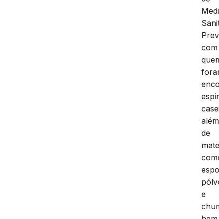
Med
Sani
Prev
com
que
for
enco
espi
case
alé
de
mate
com
espo
pólv
e
chu
bem