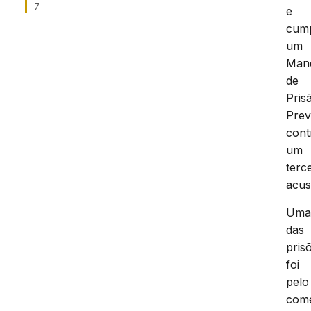
7
e
cum
um
Man
de
Pris
Prev
cont
um
terc
acus
Um
das
pris
foi
pelo
come