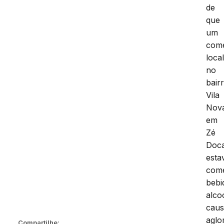
de
que
um
comé
loca
no
bair
Vila
Nov
em
Zé
Doc
esta
come
bebi
alco
cau
aglo
Compartilhe: