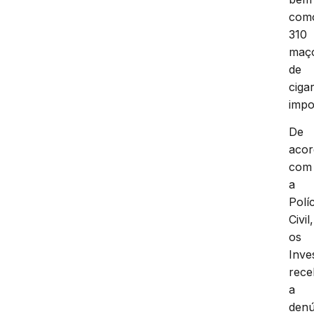
com
310
maç
de
ciga
impo
De
aco
com
a
Políc
Civil,
os
Inve
rec
a
denú