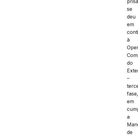
pris
se
deu
em
cont
à
Ope
Com
do
Exte
–
terc
fase
em
cum
a
Man
de