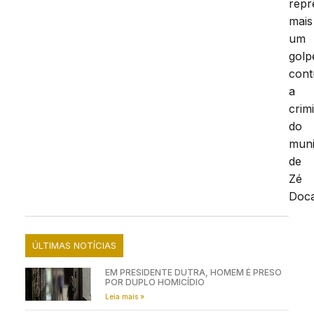
repr
mais
um
golp
cont
a
crim
do
muni
de
Zé
Doca
ÚLTIMAS NOTÍCIAS
EM PRESIDENTE DUTRA, HOMEM É PRESO
POR DUPLO HOMICÍDIO
Leia mais »