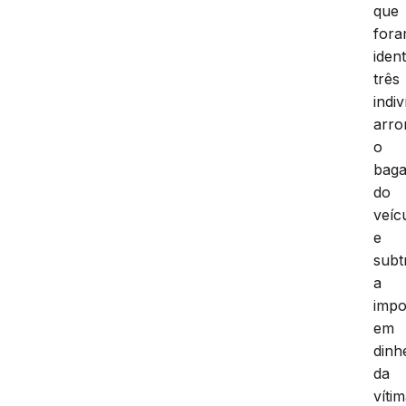
que
for
ident
três
indi
arr
o
baga
do
veíc
e
subt
a
impo
em
dinh
da
vítim