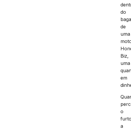
dent
do
baga
de
uma
moto
Hon
Biz,
uma
quan
em
dinh
Qua
per
o
furto
a