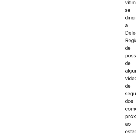
víti
se
dirig
a
Dele
Regi
de
pos
de
algu
víde
de
segu
dos
comé
próx
ao
esta