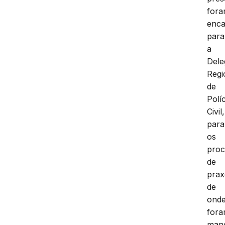
for
enc
para
a
Dele
Regi
de
Políc
Civil,
para
os
proc
de
prax
de
ond
for
man