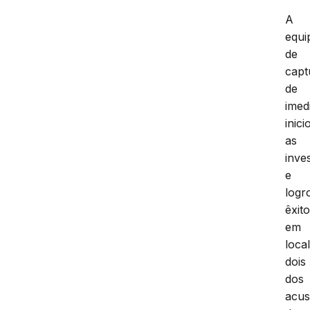
A
equi
de
capt
de
imed
inici
as
inve
e
logr
êxit
em
local
dois
dos
acu