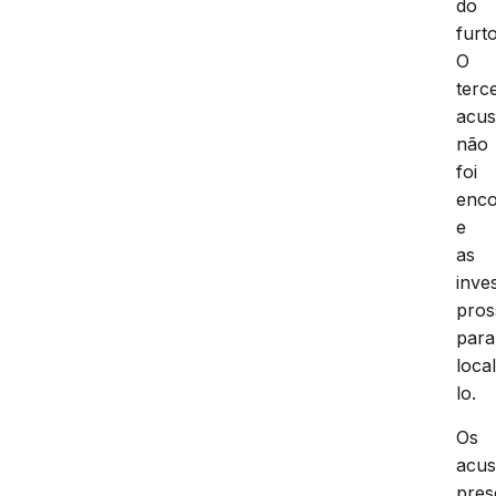
do
furto
O
terc
acu
não
foi
enco
e
as
inve
pro
para
local
lo.
Os
acu
pres