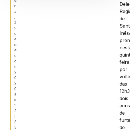
ei
Dele
r
Regi
a
,
de
2
Sant
9
Inês
d
e
pre
m
nest
ai
quin
o
d
feira
e
por
2
volt
0
2
das
0
12h3
à
dois
s
1
acu
2
de
:
furt
3
de
3