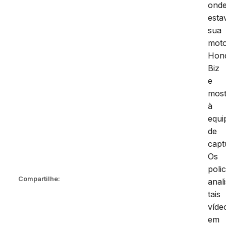
ond
esta
sua
mot
Hon
Biz
e
mos
à
equi
de
capt
Os
polic
Compartilhe:
anal
tais
víde
em