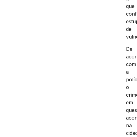
que
conf
estu
de
vuln
De
aco
com
a
políc
o
crim
em
ques
acon
na
cida