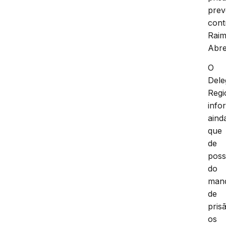
prev
cont
Rai
Abre
O
Dele
Regi
info
aind
que
de
pos
do
man
de
pris
os