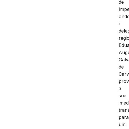
de
Impe
ond
o
dele
regi
Edu
Aug
Galv
de
Carv
prov
a
sua
imed
tran
para
um