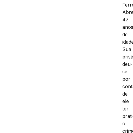
Ferr
Abre
47
ano
de
idade
Sua
pris
deu-
se,
por
cont
de
ele
ter
prat
o
crim