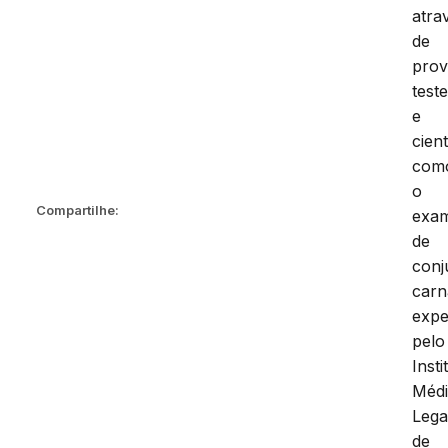
atra
de
prov
test
e
cient
com
o
Compartilhe:
exa
de
conj
carn
expe
pelo
Insti
Méd
Lega
de