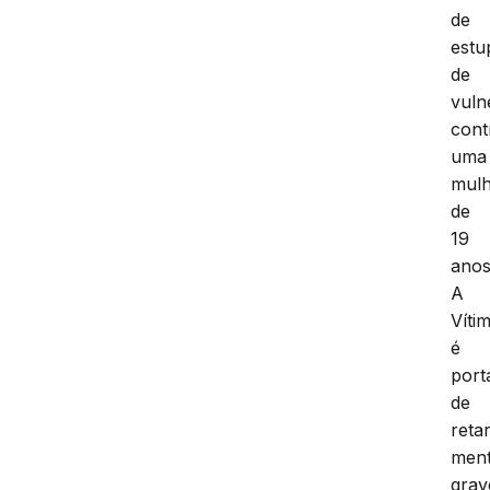
de
estu
de
vuln
cont
uma
mul
de
19
anos
A
Víti
é
port
de
reta
ment
grav