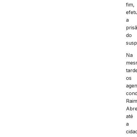
fim,
efet
a
pris
do
susp
Na
mes
tard
os
agen
con
Rai
Abre
até
a
cida