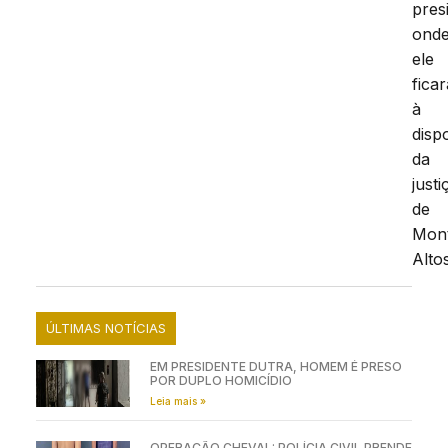
presi
ond
ele
ficar
à
disp
da
justi
de
Mon
Altos
ÚLTIMAS NOTÍCIAS
EM PRESIDENTE DUTRA, HOMEM É PRESO
POR DUPLO HOMICÍDIO
Leia mais »
OPERAÇÃO CHEVAL: POLÍCIA CIVIL PRENDE