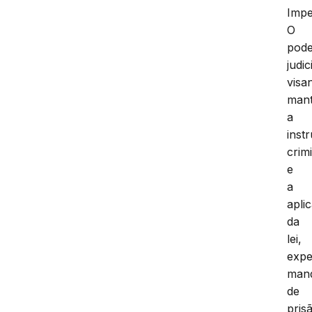
Impe
O
pod
judic
visa
man
a
inst
crimi
e
a
apli
da
lei,
expe
man
de
pris