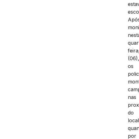
esta
esco
Apó
moni
nest
quar
feira
(06)
os
polic
mon
cam
nas
prox
do
local
quan
por