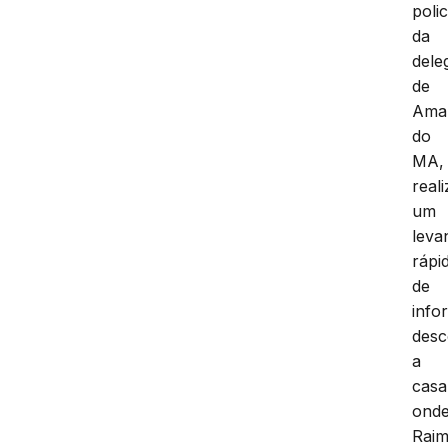
polic
da
dele
de
Ama
do
MA,
real
um
leva
rápi
de
info
desc
a
casa
ond
Rai