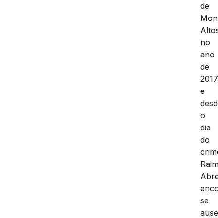
de
Mon
Alto
no
ano
de
2017
e
desd
o
dia
do
crim
Rai
Abr
enco
se
ause