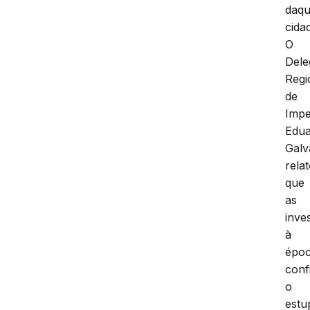
daqu
cida
O
Dele
Regi
de
Impe
Edu
Galv
rela
que
as
inve
à
époc
conf
o
estu