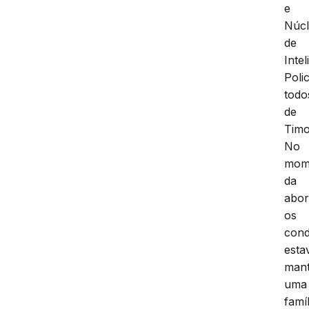
e
Núc
de
Intel
Polic
todo
de
Tim
No
mom
da
abo
os
cond
est
man
uma
famíl