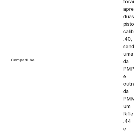
for
apre
dua
pisto
cali
.40,
sen
uma
Compartilhe:
da
PMP
e
outr
da
PMM
um
Rifle
.44
e