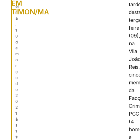
f
EM
tard
ei
TIMON/MA
dest
r
a
terç
,
feira
1
(09)
0
d
na
e
Vila
m
Joã
a
r
Reis
ç
cinc
o
mem
d
e
da
2
Fac
0
Crim
2
1
PCC
à
(4
s
hom
1
e
1: