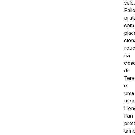
veíc
Pali
prat
com
plac
clon
rou
na
cida
de
Tere
e
uma
moto
Hon
Fan
pret
tam