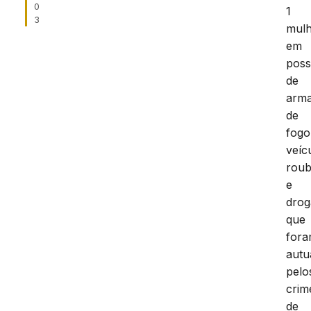
0
1
3
mulh
em
pos
de
arm
de
fogo
veíc
rou
e
drog
que
for
autu
pelo
crim
de