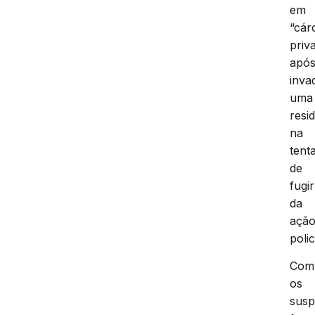
em
“cár
priv
apó
inva
uma
resi
na
tenta
de
fugir
da
açã
polic
Com
os
susp