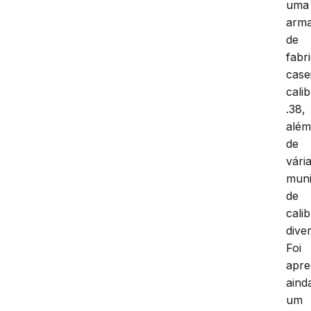
uma
arm
de
fabr
case
cali
.38,
alé
de
vári
mun
de
cali
dive
Foi
apre
aind
um