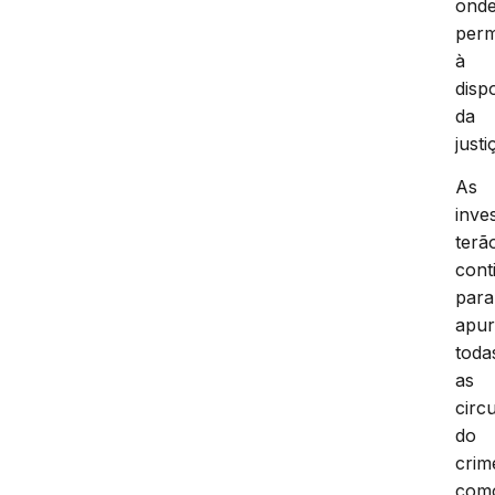
ond
per
à
disp
da
justi
As
inve
terã
cont
para
apu
toda
as
circ
do
crim
com