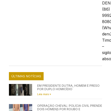
DEN
(86)
999
808
(Wh
denú
Tim
–
sigil
abso
ÚLTIMAS NOTÍCIAS
EM PRESIDENTE DUTRA, HOMEM É PRESO
POR DUPLO HOMICÍDIO
Leia mais »
OPERAÇÃO CHEVAL: POLÍCIA CIVIL PRENDE
DOIS HOMENS POR ROUBO E