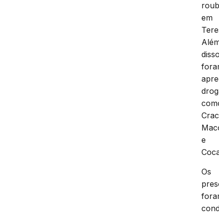
rou
em
Tere
Alé
disso
for
apre
drog
com
Crac
Mac
e
Coca
Os
pres
for
cond