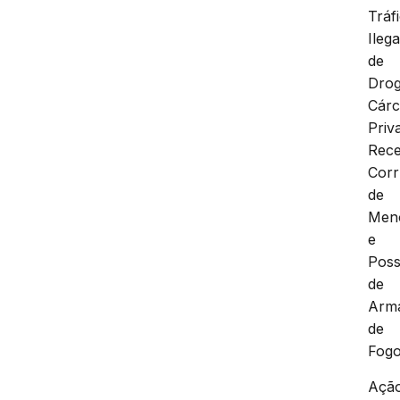
Tráf
Ilega
de
Drog
Cárc
Priv
Rece
Cor
de
Men
e
Pos
de
Arm
de
Fogo
Açã