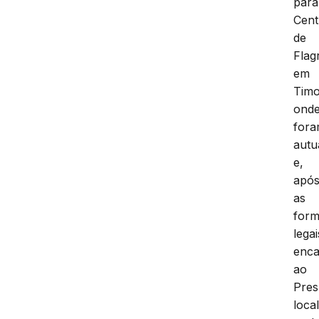
para
Cent
de
Flag
em
Timo
ond
for
autu
e,
apó
as
form
legai
enc
ao
Pres
local