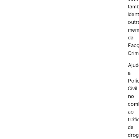
tam
ident
outr
mem
da
Fac
Crim
Ajud
a
Políc
Civil
no
com
ao
tráfi
de
drog