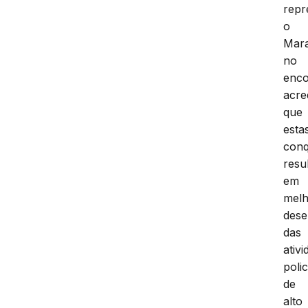
repr
o
Mar
no
enco
acre
que
esta
conq
resu
em
mel
des
das
ativ
polic
de
alto