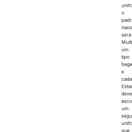
unif
o
pad
naci
será
Mult
um
tipo
bege
e
cad
Esta
dev
esco
um
seg
unif
que