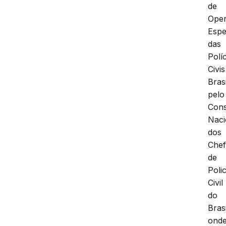
de
Ope
Espe
das
Polí
Civis
Brasi
pelo
Con
Naci
dos
Chef
de
Polic
Civil
do
Brasi
ond