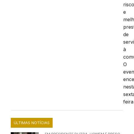
risc
e
mel
pres
de
serv
à
comu
O
even
ence
nest
sext
feira
ÚLTIMAS NOTÍCIAS