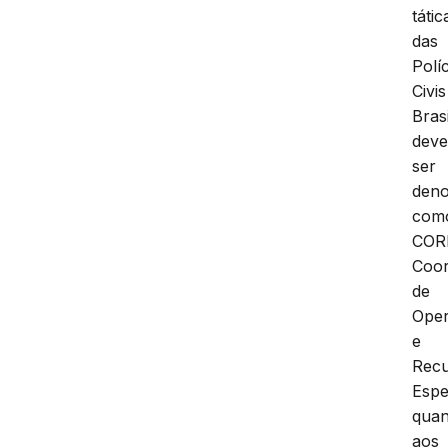
tátic
das
Polí
Civis
Brasi
deve
ser
den
com
COR
Coor
de
Ope
e
Rec
Espe
quan
aos