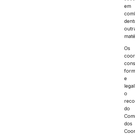
em
com
dent
outr
maté
Os
coor
cons
form
e
lega
o
reco
do
Comi
dos
Coo