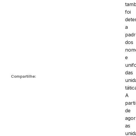
tam
foi
dete
a
padr
dos
nom
e
unif
das
Compartilhe:
unid
tátic
A
parti
de
agor
as
unid