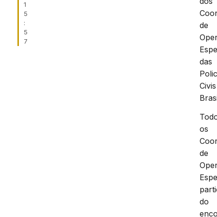
dos
1
Coo
5
:
de
5
Ope
7
Espe
das
Polic
Civis
Brasi
Tod
os
Coo
de
Ope
Espe
part
do
enco