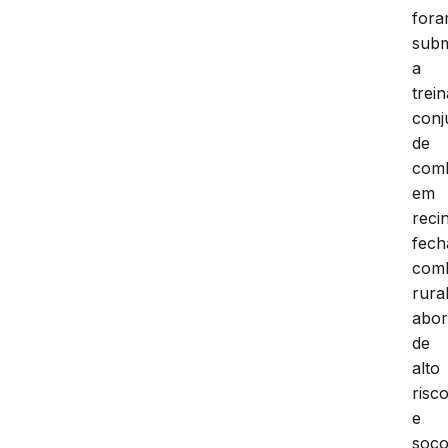
for
subm
a
trei
conj
de
com
em
reci
fech
com
rural
abo
de
alto
risc
e
soco