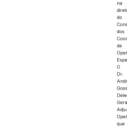
na
diret
do
Con
dos
Coo
de
Ope
Espe
O
Dr.
And
Goss
Dele
Gera
Adju
Oper
que