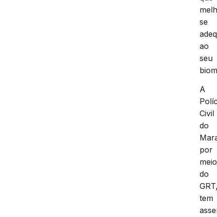
mel
se
ade
ao
seu
biom
A
Políc
Civil
do
Mar
por
mei
do
GRT
tem
asse