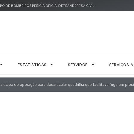
PO DE BOMBEIROS
PERÍCIA OFICIAL
DETRAN
DEFESA CIVIL
ESTATÍSTICAS
SERVIDOR
SERVIÇOS 
participa de operação para desarticular quadrilha que facilitava fuga em pres