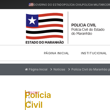
GOVERNO DO ESTADO
POLÍCIA CIVIL
POLÍCIA MILITAR
COR
PÁGINA INICIAL
INSTITUCIONAL
Página Inicial
Notícias
Polícia Civil do Maranhão 
Polícia
P
VOLTAR
u
Civil
bl
ic