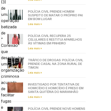
(3)
de
POLÍCIA CIVIL PRENDE HOMEM
uma
SUSPEITO DE MATAR O PRÓPRIO PAI
EM BOM LUGAR
operação
Leia mais »
batizada
de
POLÍCIA CIVIL RECUPERA 25
“
CELULARES E RESTITUI APARELHOS
ÀS VÍTIMAS EM PINHEIRO
Conexão”
Leia mais »
que
desarticulou
TRÁFICO DE DROGAS: POLÍCIA CIVIL
uma
PRENDE CASAL NA ZONA RURAL DE
TIMON
organização
Leia mais »
criminosa
acusada
INVESTIGADO POR TENTATIVA DE
HOMICÍDIO E HOMICÍDIO É PRESO EM
de
SANTA QUITÉRIA DO MARANHÃO
facilitar
Leia mais »
fugas
e
POLÍCIA CIVIL PRENDE NOVE HOMENS