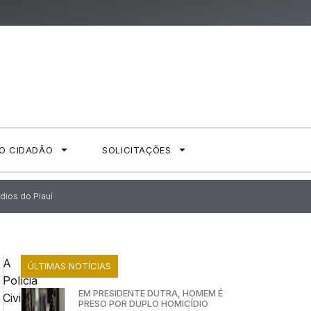
AO CIDADÃO
SOLICITAÇÕES
ídios do Piauí
A
ÚLTIMAS NOTÍCIAS
Polícia
EM PRESIDENTE DUTRA, HOMEM É
Civil
PRESO POR DUPLO HOMICÍDIO