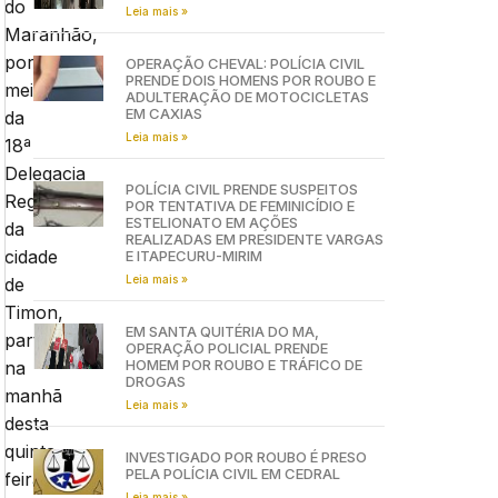
do
Leia mais »
Maranhão,
por
OPERAÇÃO CHEVAL: POLÍCIA CIVIL
PRENDE DOIS HOMENS POR ROUBO E
meio
ADULTERAÇÃO DE MOTOCICLETAS
EM CAXIAS
da
Leia mais »
18ª
Delegacia
POLÍCIA CIVIL PRENDE SUSPEITOS
Regional
POR TENTATIVA DE FEMINICÍDIO E
ESTELIONATO EM AÇÕES
da
REALIZADAS EM PRESIDENTE VARGAS
cidade
E ITAPECURU-MIRIM
Leia mais »
de
Timon,
EM SANTA QUITÉRIA DO MA,
participou
OPERAÇÃO POLICIAL PRENDE
HOMEM POR ROUBO E TRÁFICO DE
na
DROGAS
manhã
Leia mais »
desta
quinta-
INVESTIGADO POR ROUBO É PRESO
PELA POLÍCIA CIVIL EM CEDRAL
feira
Leia mais »