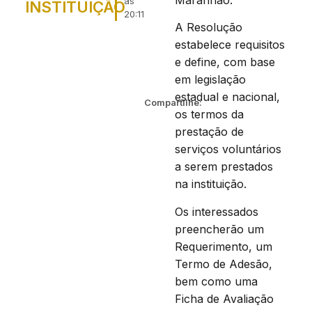
Maranhão.
às
INSTITUIÇÃO
20:11
A Resolução
estabelece requisitos
e define, com base
em legislação
estadual e nacional,
Compartilhe:
os termos da
prestação de
serviços voluntários
a serem prestados
na instituição.
Os interessados
preencherão um
Requerimento, um
Termo de Adesão,
bem como uma
Ficha de Avaliação