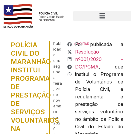
POLÍCIA
Publ
Foi publicada a
VOLTAR
icad
Resolução
CIVIL DO
o
nº001/2020 –
MARANHÃO
em:
seg
DG/PCMA
, que
INSTITUI
und
institui o Programa
PROGRAMA
a-
de Voluntários da
feira
DE
Polícia Civil, e
, 23
PRESTAÇÃO
de
regulamenta a
nov
DE
prestação de
emb
SERVIÇOS
serviços voluntário
ro
de
no âmbito da Polícia
VOLUNTÁRIOS
202
Civil do Estado do
NA
0