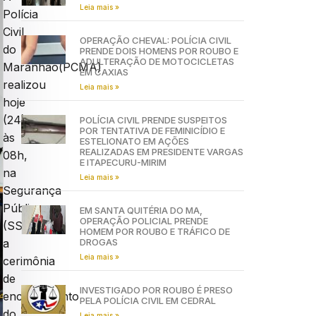
Leia mais »
Polícia
Civil
OPERAÇÃO CHEVAL: POLÍCIA CIVIL
do
PRENDE DOIS HOMENS POR ROUBO E
ADULTERAÇÃO DE MOTOCICLETAS
Maranhão(PCMA)
EM CAXIAS
realizou
Leia mais »
hoje
(24),
POLÍCIA CIVIL PRENDE SUSPEITOS
POR TENTATIVA DE FEMINICÍDIO E
às
ESTELIONATO EM AÇÕES
REALIZADAS EM PRESIDENTE VARGAS
08h,
E ITAPECURU-MIRIM
na
Leia mais »
Segurança
Pública
EM SANTA QUITÉRIA DO MA,
OPERAÇÃO POLICIAL PRENDE
(SSP/MA)
HOMEM POR ROUBO E TRÁFICO DE
DROGAS
a
Leia mais »
cerimônia
de
INVESTIGADO POR ROUBO É PRESO
encerramento
PELA POLÍCIA CIVIL EM CEDRAL
do
Leia mais »