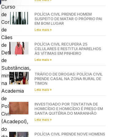
Curso
de
POLÍCIA CIVIL PRENDE HOMEM
SUSPEITO DE MATAR O PRÓPRIO PAI
Condutores
EM BOM LUGAR
de
Leia mais »
Cães
POLÍCIA CIVIL RECUPERA 25
de
CELULARES E RESTITUI APARELHOS
Detecção
ÀS VÍTIMAS EM PINHEIRO
de
Leia mais »
Substâncias,
TRÁFICO DE DROGAS: POLÍCIA CIVIL
ministrado
PRENDE CASAL NA ZONA RURAL DE
na
TIMON
Leia mais »
Academia
de
INVESTIGADO POR TENTATIVA DE
Polícia
HOMICÍDIO E HOMICÍDIO É PRESO EM
SANTA QUITÉRIA DO MARANHÃO
Civil
Leia mais »
(Acadepol),
do
POLÍCIA CIVIL PRENDE NOVE HOMENS
dia