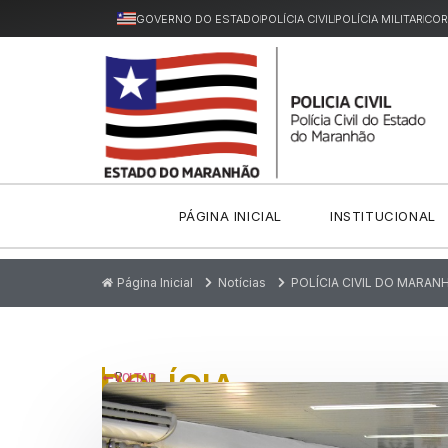
GOVERNO DO ESTADO
POLÍCIA CIVIL
POLÍCIA MILITAR
COR
PÁGINA INICIAL
INSTITUCIONAL
Página Inicial
Notícias
POLÍCIA CIVIL DO MARA
POLÍCIA
P
VOLTAR
u
CIVIL
bl
ic