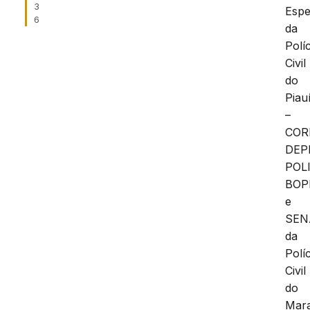
3
Espe
6
da
Políc
Civil
do
Piau
–
COR
DEP
POL
BOP
e
SEN
da
Políc
Civil
do
Mar