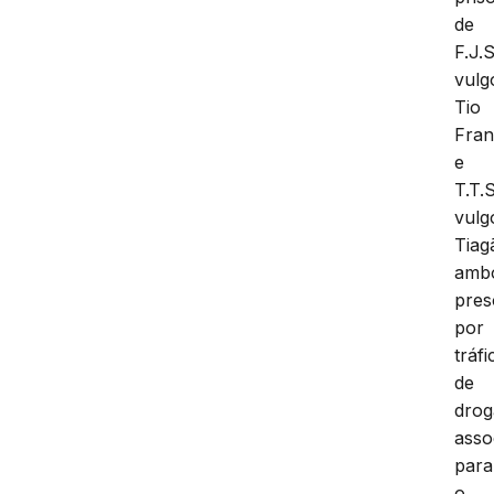
de
F.J.S
vulg
Tio
Fra
e
T.T.S
vulg
Tiag
amb
pres
por
tráfi
de
drog
asso
para
o