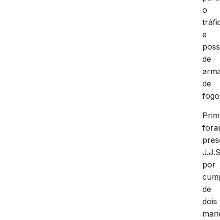
o
tráfi
e
pos
de
arm
de
fogo
Prim
for
pres
J.J.S
por
cum
de
dois
man