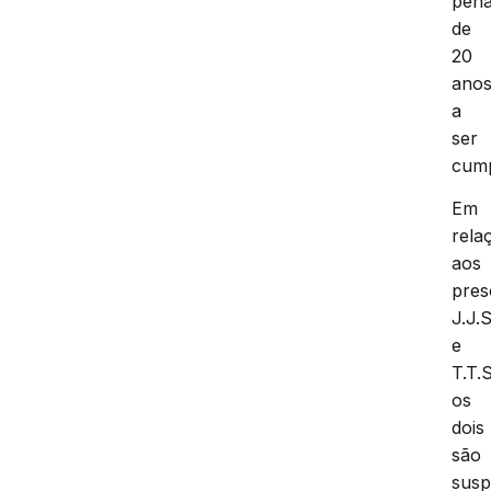
pen
de
20
ano
a
ser
cump
Em
rela
aos
pres
J.J.
e
T.T.S
os
dois
são
susp