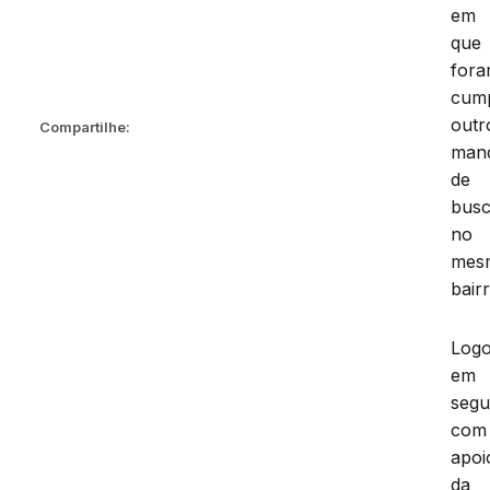
em
que
for
cump
outr
Compartilhe:
man
de
bus
no
mes
bairr
Log
em
segu
com
apoi
da