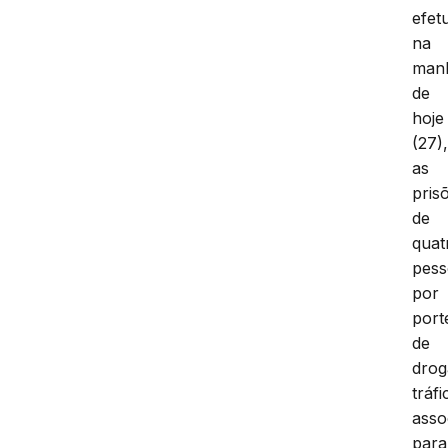
efet
na
man
de
hoje
(27)
as
pris
de
quat
pess
por
port
de
drog
tráfi
asso
para