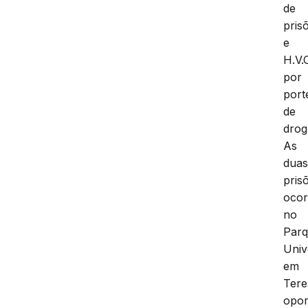
de
pris
e
H.V.O
por
port
de
drog
As
dua
pris
oco
no
Par
Univ
em
Tere
opor