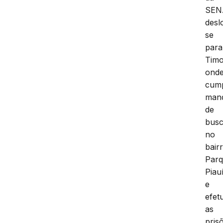
SEN
desl
se
para
Timo
ond
cum
man
de
bus
no
bair
Par
Piau
e
efet
as
pris