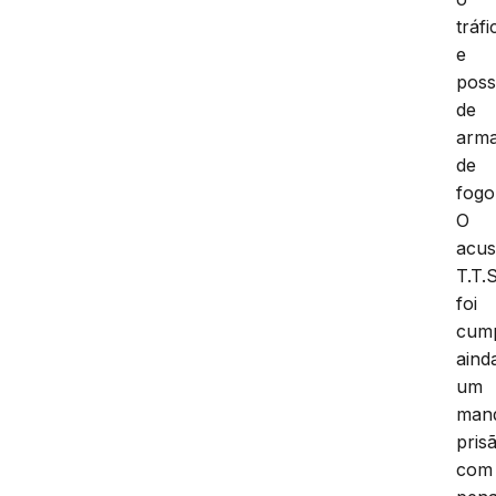
tráfi
e
pos
de
arm
de
fogo
O
acus
T.T.S
foi
cum
aind
um
man
pris
com