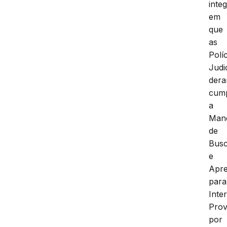
inte
em
que
as
Polí
Judi
der
cum
a
Man
de
Bus
e
Apr
para
Inte
Prov
por