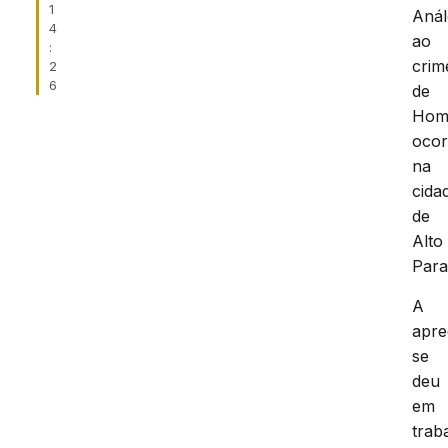
1
Aná
4
ao
:
crim
2
6
de
Homi
ocor
na
cida
de
Alto
Para
A
apr
se
deu
em
trab