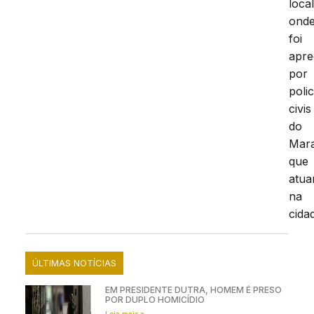
loca
ond
foi
apre
por
polic
civis
do
Mar
que
atu
na
cida
ÚLTIMAS NOTÍCIAS
EM PRESIDENTE DUTRA, HOMEM É PRESO
POR DUPLO HOMICÍDIO
Leia mais »