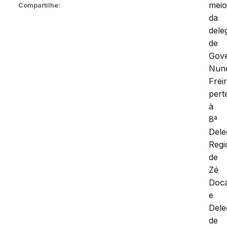
mei
Compartilhe:
da
dele
de
Gov
Nun
Freir
pert
à
8ª
Dele
Regi
de
Zé
Doc
e
Dele
de