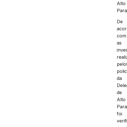
Alto
Para
De
aco
com
as
inve
real
pelo
polic
da
Dele
de
Alto
Para
foi
veri