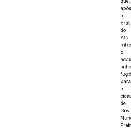
que,
apó
a
prát
do
Ato
Infr
o
adol
tinh
fugi
para
a
cida
de
Gov
Nun
Frei