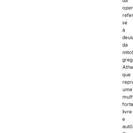
da
ope
refe
se
à
deu
da
mito
greg
Athe
que
repr
uma
mul
forte
livre
e
aut