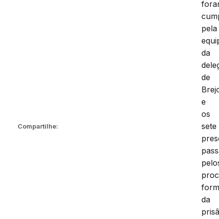
for
cump
pela
equi
da
dele
de
Brej
e
os
sete
Compartilhe:
pres
pas
pelo
proc
form
da
pris