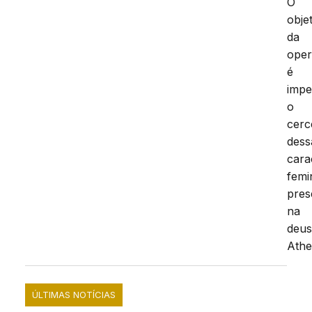
O
obje
da
ope
é
impe
o
cer
dess
cara
femi
pres
na
deu
Athe
ÚLTIMAS NOTÍCIAS