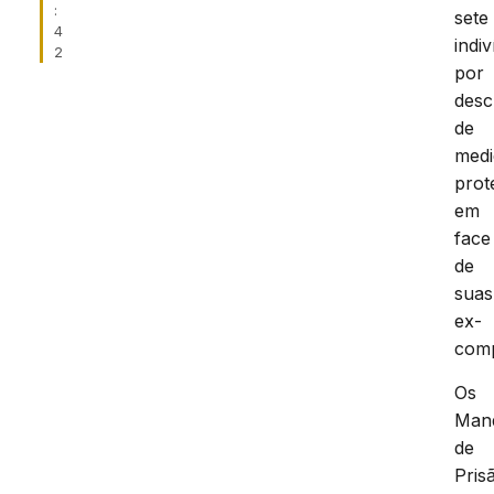
:
sete
4
indi
2
por
des
de
medi
prot
em
face
de
suas
ex-
comp
Os
Man
de
Pris