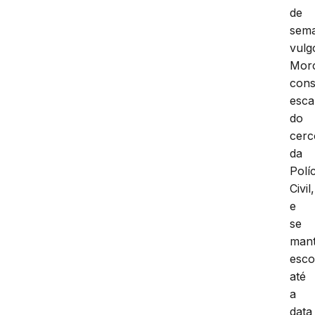
de
sem
vulg
Mor
cons
esca
do
cerc
da
Políc
Civil,
e
se
man
esco
até
a
data