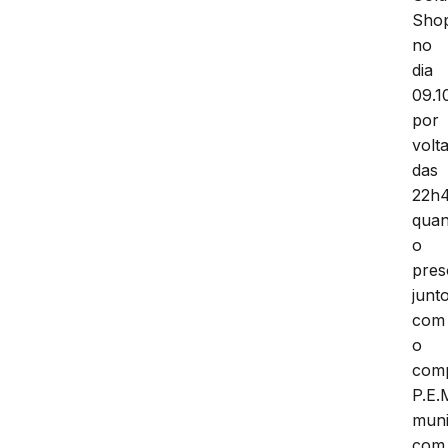
Shop
no
dia
09.1
por
volt
das
22h
qua
o
pres
junt
com
o
com
P.E.
mun
com