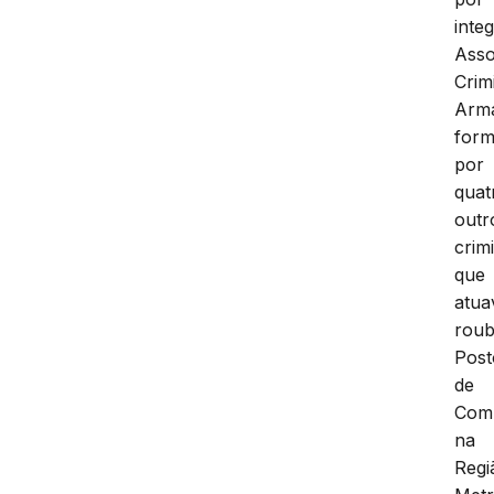
inte
Asso
Crim
Arm
for
por
quat
outr
crim
que
atua
rou
Post
de
Comb
na
Regi