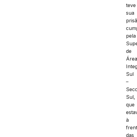
teve
sua
pris
cump
pela
Supe
de
Áre
Inte
Sul
–
Secc
Sul,
que
esta
à
fren
das