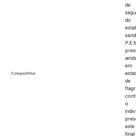
de
segu
do
esta
sen
P.E.
pres
aind
em
esta
Compartilhe:
de
flag
cont
o
indi
pres
este
final