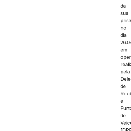
da
sua
pris
no
dia
26.0
em
ope
real
pela
Dele
de
Rou
e
Furt
de
Veíc
(DRF