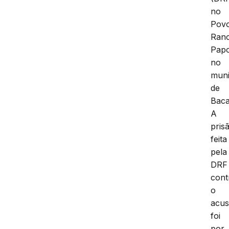
no
Pov
Ran
Pap
no
muni
de
Baca
A
pris
feita
pela
DRF
cont
o
acu
foi
por