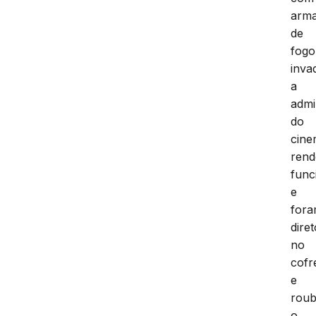
arm
de
fogo
inva
a
admi
do
cine
ren
func
e
for
diret
no
cofr
e
rou
o