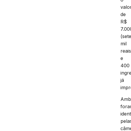
valo
de
R$
7.00
(set
mil
reais
e
400
ingr
já
impr
Amb
for
ident
pela
câm