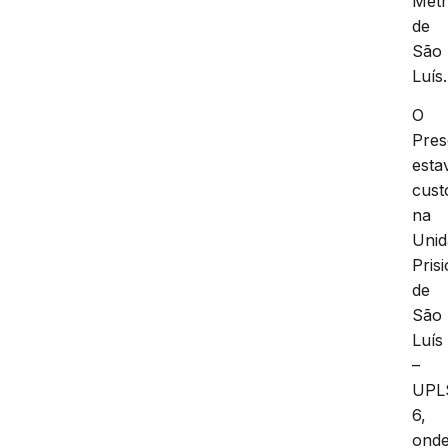
Metr
de
São
Luís.
O
Pre
esta
cust
na
Unid
Pris
de
São
Luís
–
UPL
6,
ond