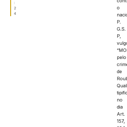
cont
:
o
2
4
naci
P.
G.S.
P,
vulg
“MO
pelo
crim
de
Rou
Qual
tipif
no
dia
Art.
157,