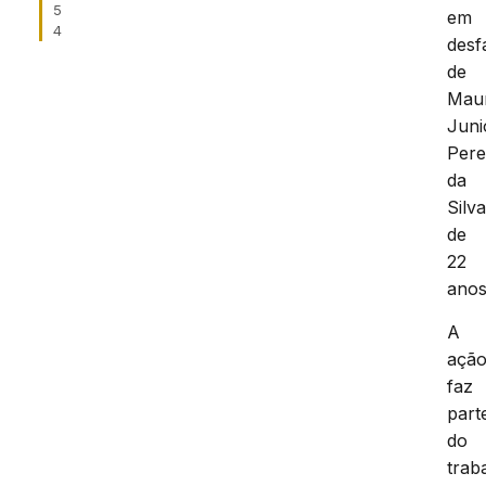
5
em
4
desf
de
Mau
Juni
Pere
da
Silva
de
22
anos
A
açã
faz
part
do
trab