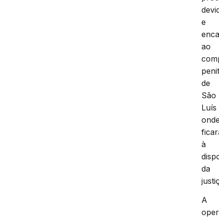
devi
e
enc
ao
com
peni
de
São
Luís
ond
ficar
à
disp
da
justi
A
ope