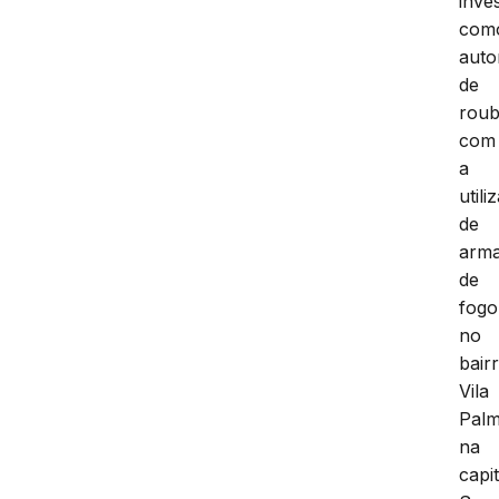
inve
com
auto
de
rou
com
a
utili
de
arm
de
fogo
no
bair
Vila
Palm
na
capit