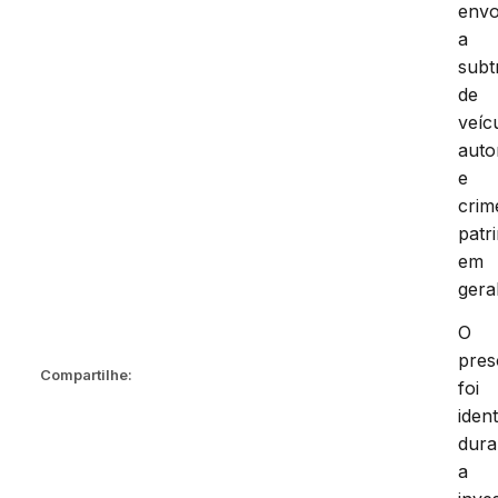
envo
a
subt
de
veíc
auto
e
crim
patr
em
geral
O
pres
Compartilhe:
foi
ident
dura
a