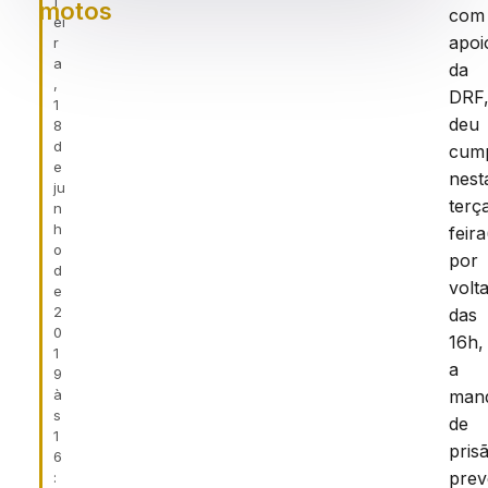
f
motos
com
ei
apoi
r
a
da
,
DRF
1
deu
8
d
cump
e
nest
ju
terç
n
h
feira
o
por
d
volt
e
2
das
0
16h,
1
a
9
à
man
s
de
1
pris
6
prev
: