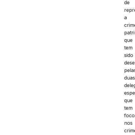
de
repr
a
crim
patr
que
tem
sido
dese
pela
dua
dele
espe
que
tem
foco
nos
crim