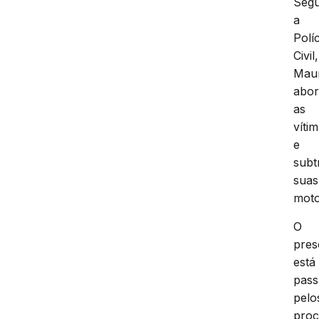
Seg
a
Políc
Civil,
Mau
abo
as
víti
e
subt
suas
moto
O
pres
está
pas
pelo
proc