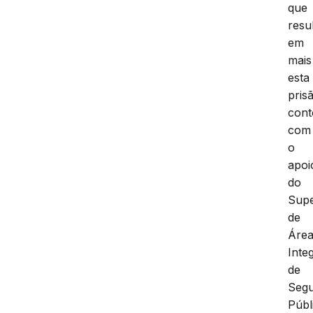
que
resu
em
mais
esta
pris
con
com
o
apoi
do
Supe
de
Áre
Inte
de
Seg
Públ