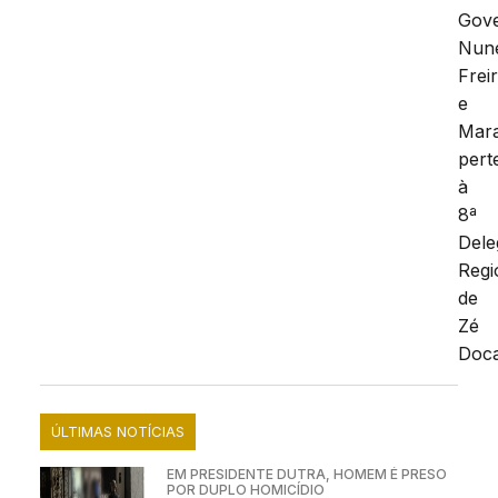
Gov
Nun
Frei
e
Mar
pert
à
8ª
Dele
Regi
de
Zé
Doc
ÚLTIMAS NOTÍCIAS
EM PRESIDENTE DUTRA, HOMEM É PRESO
POR DUPLO HOMICÍDIO