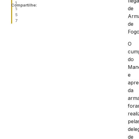
Ilega
1
Compartilhe:
de
1:
5
Arm
7
de
Fogo
O
cum
do
Man
e
apr
da
arm
for
real
pela
dele
de