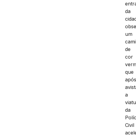
entr
da
cida
obs
um
cam
de
cor
verm
que
apó
avist
a
viat
da
Políc
Civil
acel