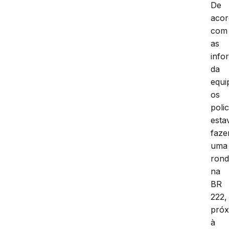
De
aco
com
as
info
da
equi
os
polic
est
faze
uma
ron
na
BR
222,
pró
à