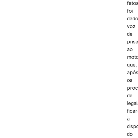
fato
foi
dad
voz
de
pris
ao
moto
que,
apó
os
proc
de
legai
ficar
à
disp
do