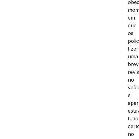
obed
mom
em
que
os
polic
fize
uma
brev
revis
no
veíc
e
apar
esta
tudo
cert
no