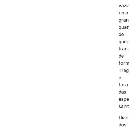
vazi
uma
gran
quan
de
queij
tran
de
for
irre
e
fora
das
espe
sanit
Dian
dos