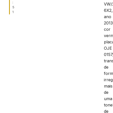
:
VW/
5
6X2,
1
ano
2013
cor
verm
plac
OJE
0157
tran
de
for
irreg
mais
de
uma
tone
de