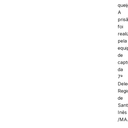
queij
A
pris
foi
real
pela
equi
de
capt
da
7ª
Dele
Regi
de
Sant
Inês
/MA