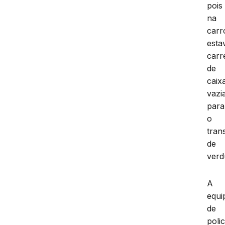
pois
na
carr
esta
carr
de
caix
vazi
para
o
tran
de
verd
A
equi
de
polic