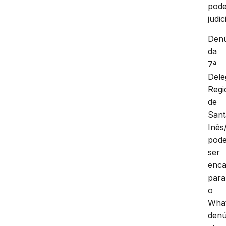
pod
judic
Denú
da
7ª
Dele
Regi
de
Sant
Inês
pod
ser
enc
para
o
Wha
denú