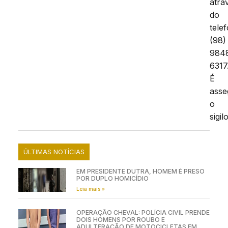
atra
do
tele
(98)
984
6317
É
asse
o
sigilo
ÚLTIMAS NOTÍCIAS
EM PRESIDENTE DUTRA, HOMEM É PRESO
POR DUPLO HOMICÍDIO
Leia mais »
OPERAÇÃO CHEVAL: POLÍCIA CIVIL PRENDE
DOIS HOMENS POR ROUBO E
ADULTERAÇÃO DE MOTOCICLETAS EM