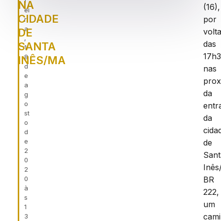
f
NA
(16),
ei
CIDADE
por
r
a
DE
volt
,
das
SANTA
1
17h3
8
INÊS/MA
d
nas
e
prox
a
da
g
o
entr
st
da
o
cida
d
e
de
2
Sant
0
Inês
2
0
BR
à
222,
s
um
1
cami
3