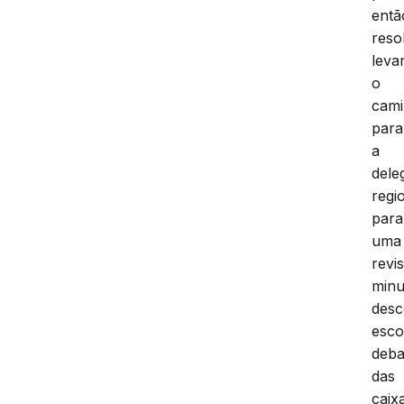
entã
reso
leva
o
cam
para
a
dele
regi
para
uma
revis
minu
desc
esco
deba
das
caix