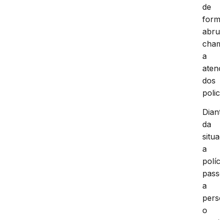
de
for
abru
cha
a
aten
dos
polic
Dian
da
situ
a
políc
pas
a
pers
o