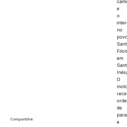
cam
e
o
inte
no
pov
Sant
Filo
em
Sant
Inês
O
moto
rec
ord
de
para
Compartilhe:
e