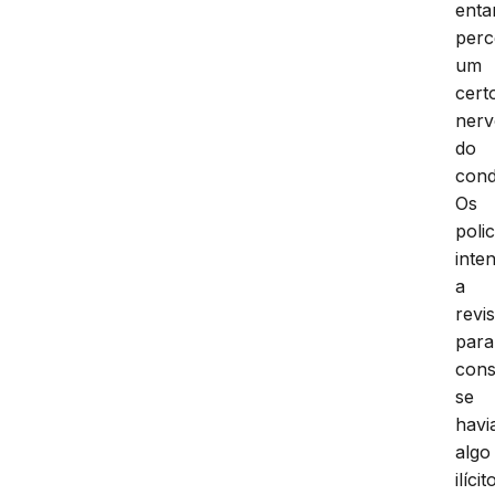
enta
per
um
cert
nerv
do
cond
Os
polic
inte
a
revis
para
cons
se
havi
algo
ilícit