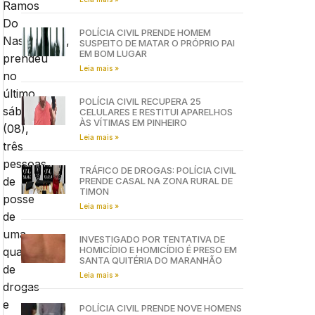
Ramos
Do
POLÍCIA CIVIL PRENDE HOMEM
Nascimento,
SUSPEITO DE MATAR O PRÓPRIO PAI
EM BOM LUGAR
prendeu
Leia mais »
no
último
POLÍCIA CIVIL RECUPERA 25
sábado
CELULARES E RESTITUI APARELHOS
ÀS VÍTIMAS EM PINHEIRO
(08),
Leia mais »
três
pessoas
TRÁFICO DE DROGAS: POLÍCIA CIVIL
de
PRENDE CASAL NA ZONA RURAL DE
TIMON
posse
Leia mais »
de
uma
INVESTIGADO POR TENTATIVA DE
HOMICÍDIO E HOMICÍDIO É PRESO EM
quantidade
SANTA QUITÉRIA DO MARANHÃO
de
Leia mais »
drogas
e
POLÍCIA CIVIL PRENDE NOVE HOMENS