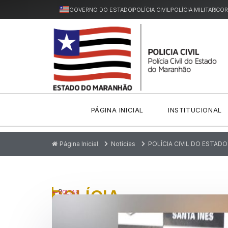
GOVERNO DO ESTADO
POLÍCIA CIVIL
POLÍCIA MILITAR
COR
PÁGINA INICIAL
INSTITUCIONAL
Página Inicial
Notícias
POLÍCIA CIVIL DO ESTA
POLÍCIA
P
VOLTAR
u
CIVIL
bl
ic