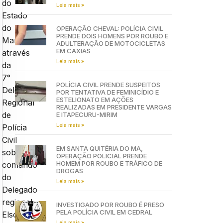
do
Leia mais »
Estado
do
OPERAÇÃO CHEVAL: POLÍCIA CIVIL
PRENDE DOIS HOMENS POR ROUBO E
Maranhão,
ADULTERAÇÃO DE MOTOCICLETAS
EM CAXIAS
através
Leia mais »
da
7°
POLÍCIA CIVIL PRENDE SUSPEITOS
Delegacia
POR TENTATIVA DE FEMINICÍDIO E
ESTELIONATO EM AÇÕES
Regional
REALIZADAS EM PRESIDENTE VARGAS
de
E ITAPECURU-MIRIM
Leia mais »
Polícia
Civil
EM SANTA QUITÉRIA DO MA,
sobe
OPERAÇÃO POLICIAL PRENDE
HOMEM POR ROUBO E TRÁFICO DE
comando
DROGAS
do
Leia mais »
Delegado
regional
INVESTIGADO POR ROUBO É PRESO
PELA POLÍCIA CIVIL EM CEDRAL
Elson
Leia mais »