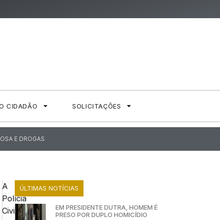
AO CIDADÃO
SOLICITAÇÕES
NOSA E DROGAS
A
ÚLTIMAS NOTÍCIAS
Polícia
EM PRESIDENTE DUTRA, HOMEM É
Civil
PRESO POR DUPLO HOMICÍDIO