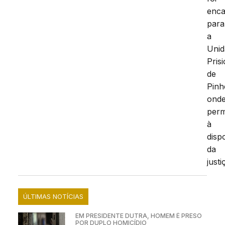
enc
para
a
Unid
Pris
de
Pinh
ond
per
à
disp
da
justi
ÚLTIMAS NOTÍCIAS
EM PRESIDENTE DUTRA, HOMEM É PRESO
POR DUPLO HOMICÍDIO