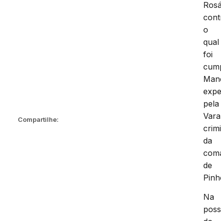
Rosá
cont
o
qual
foi
cum
Man
expe
pela
Vara
Compartilhe:
crim
da
com
de
Pinh
Na
pos