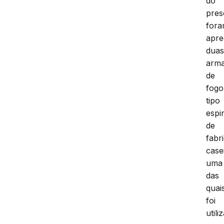
do
pres
for
apre
dua
arm
de
fogo
tipo
espi
de
fabr
case
uma
das
quai
foi
utili