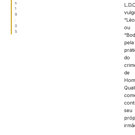
s
L.D.C
1
vulg
9
“Léo
:
0
ou
5
“Bod
pela
prát
do
crim
de
Homi
Qual
come
cont
seu
próp
irmã