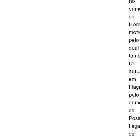
no
crim
de
Homi
moti
pelo
qual
tam
foi
autu
em
Flag
pelo
crim
de
Pos
Ilega
de