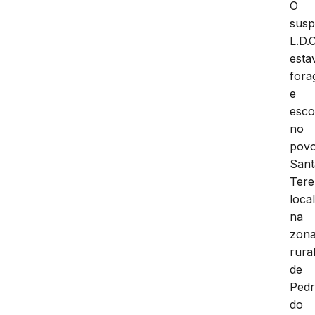
O
susp
L.D.C
esta
fora
e
esco
no
pov
Sant
Tere
loca
na
zon
rura
de
Ped
do