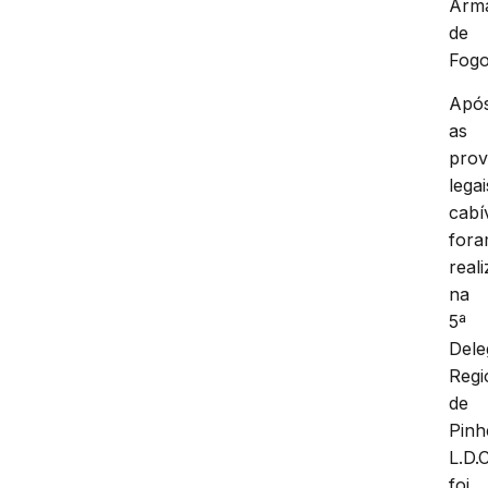
Arm
de
Fogo
Apó
as
prov
legai
cabí
for
real
na
5ª
Dele
Regi
de
Pinh
L.D.
foi