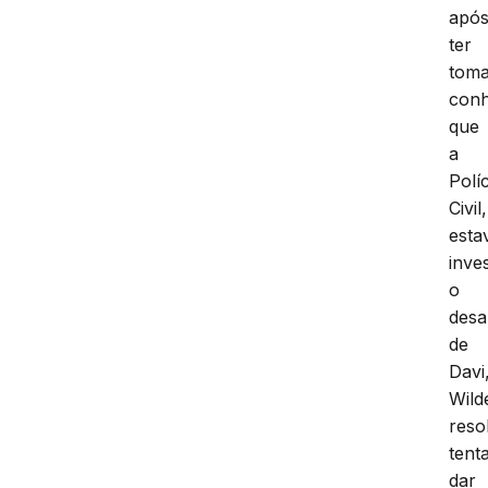
apó
ter
tom
con
que
a
Políc
Civil,
esta
inve
o
desa
de
Davi
Wild
reso
tent
dar