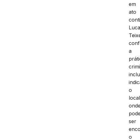
em
ato
cont
Luc
Teixe
conf
a
prát
crim
incl
indi
o
loca
ond
pode
ser
enco
o