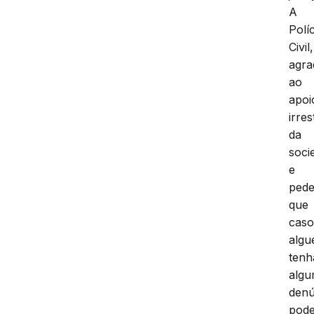
A
Políc
Civil,
agra
ao
apoi
irres
da
soci
e
ped
que
cas
alg
tenh
alg
denú
pod