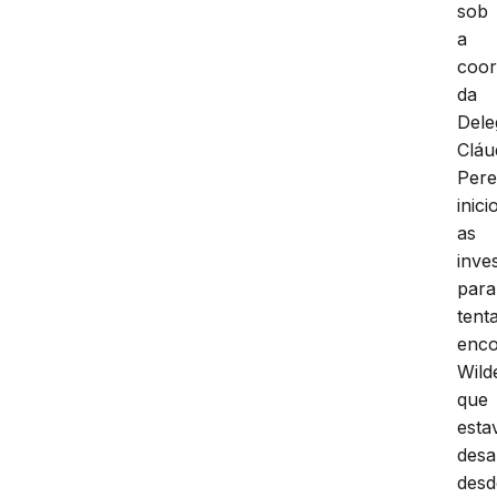
sob
a
coo
da
Dele
Cláu
Pere
inici
as
inve
para
tent
enco
Wild
que
esta
desa
desd