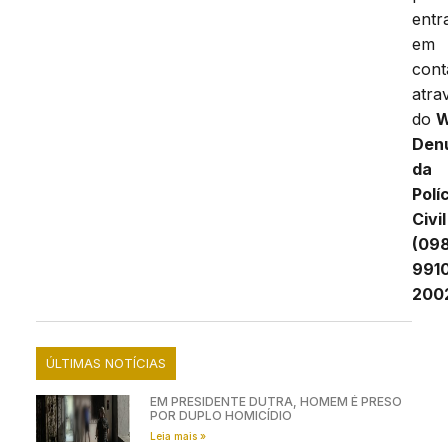
entr
em
cont
atra
do
W
Den
da
Polí
Civil
(09
991
200
ÚLTIMAS NOTÍCIAS
EM PRESIDENTE DUTRA, HOMEM É PRESO
POR DUPLO HOMICÍDIO
Leia mais »