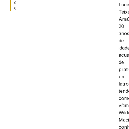
0
Luc
6
Teix
Araú
20
ano
de
idad
acu
de
prat
um
latro
tend
com
víti
Wild
Maci
conh