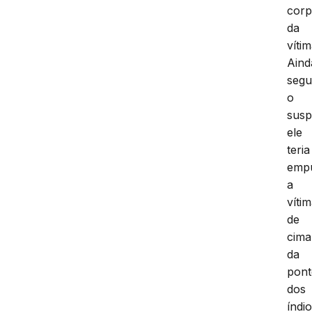
cor
da
vítim
Aind
seg
o
susp
ele
teria
emp
a
víti
de
cima
da
pont
dos
índi