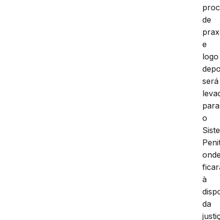
proc
de
prax
e
logo
depo
será
leva
para
o
Sist
Peni
ond
ficar
à
disp
da
justi