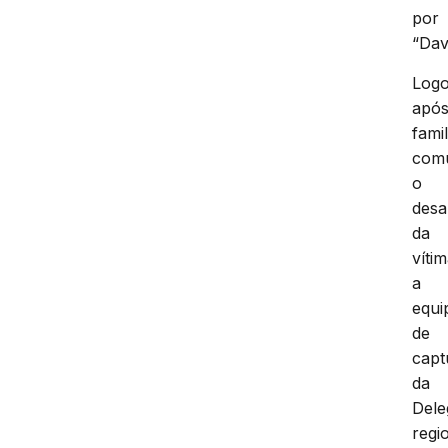
por
“Davi
Log
apó
fami
com
o
desa
da
vítim
a
equi
de
capt
da
Dele
regi