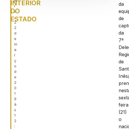
ei
INTERIOR
da
r
DO
equi
a
,
ESTADO
de
2
capt
2
da
d
e
7ª
m
Dele
a
Regi
r
ç
de
o
Sant
d
Inês
e
2
pren
0
nest
1
sext
9
à
feira
s
(21)
1
o
2
naci
: