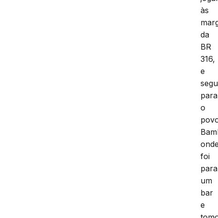
às
mar
da
BR
316,
e
segu
para
o
pov
Bam
ond
foi
para
um
bar
e
tom