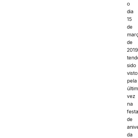
o
dia
15
de
mar
de
2019
tend
sido
visto
pela
últi
vez
na
fest
de
aniv
da