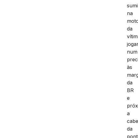
sum
na
mot
da
vítim
joga
num
prec
às
mar
da
BR
e
pró
a
cabe
da
pont