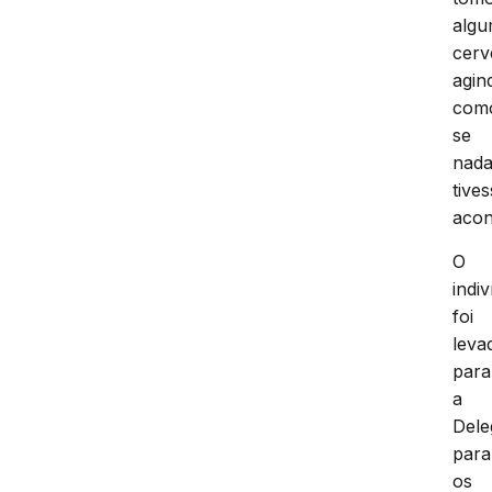
alg
cerv
agin
com
se
nad
tive
acon
O
indi
foi
leva
para
a
Dele
para
os