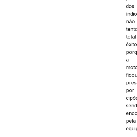
dos
índio
não
tent
total
êxit
por
a
mot
fico
pres
por
cipó
sen
enco
pela
equi