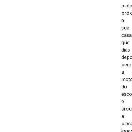
mata
pró
a
sua
casa
que
dias
depo
peg
a
mot
do
esco
e
tirou
a
plac
joga