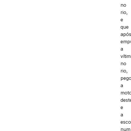
no
rio,
e
que
apó
emp
a
víti
no
rio,
peg
a
mot
dest
e
a
esc
num