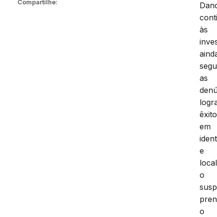
Compartilhe:
Dan
cont
às
inve
aind
segu
as
denú
logr
êxit
em
ident
e
local
o
susp
pre
o