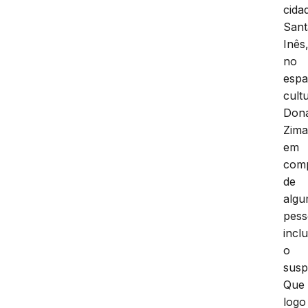
cida
Sant
Inês
no
esp
cult
Don
Zima
em
com
de
alg
pess
incl
o
susp
Que
logo