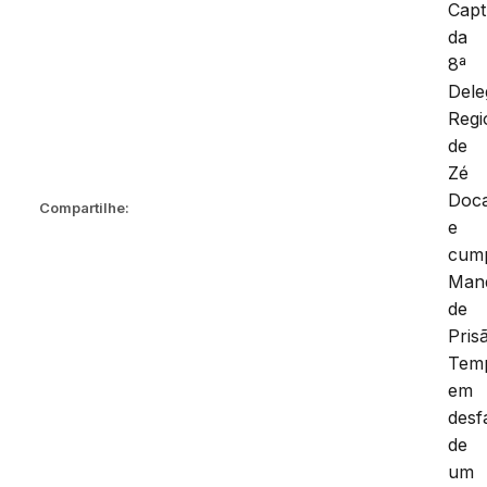
Capt
da
8ª
Dele
Regi
de
Zé
Doc
Compartilhe:
e
cum
Man
de
Pris
Temp
em
desf
de
um