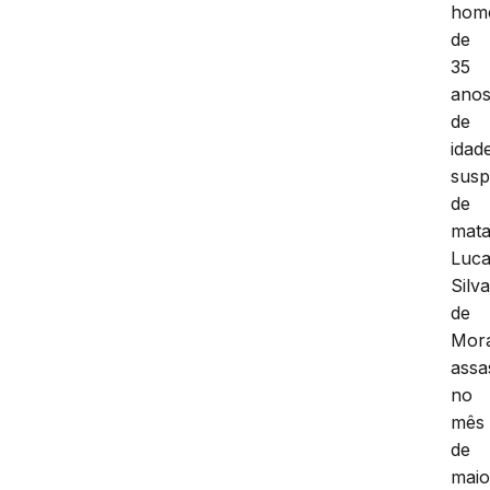
hom
de
35
ano
de
idad
susp
de
mata
Luc
Silv
de
Mor
assa
no
mês
de
mai