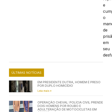
e
cum
o
man
de
pris
em
seu
desf
ÚLTIMAS NOTÍCIAS
EM PRESIDENTE DUTRA, HOMEM É PRESO
POR DUPLO HOMICÍDIO
Leia mais »
OPERAÇÃO CHEVAL: POLÍCIA CIVIL PRENDE
DOIS HOMENS POR ROUBO E
ADULTERAÇÃO DE MOTOCICLETAS EM