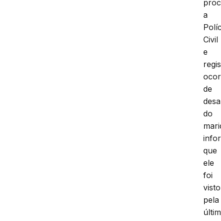
pro
a
Políc
Civil
e
regi
ocor
de
desa
do
mari
info
que
ele
foi
visto
pela
últi