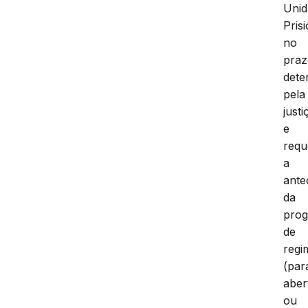
Unid
Pris
no
pra
dete
pela
justi
e
requ
a
ante
da
prog
de
regi
(par
aber
ou