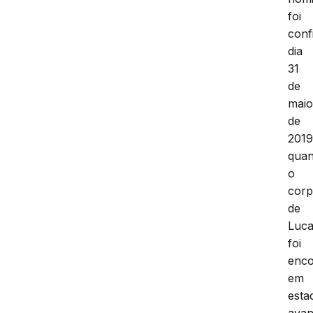
foi
conf
dia
31
de
mai
de
201
qua
o
cor
de
Luc
foi
enco
em
esta
ava