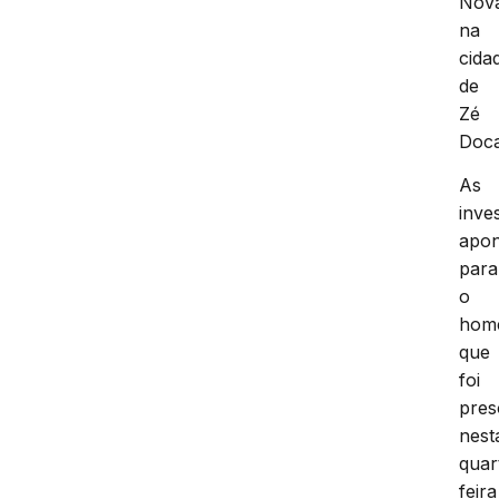
Nov
na
cida
de
Zé
Doc
As
inve
apo
para
o
hom
que
foi
pres
nest
quar
feira