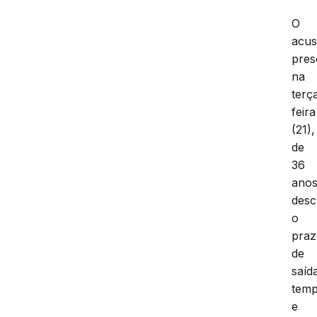
O
acu
pres
na
terç
feira
(21),
de
36
anos
desc
o
pra
de
saíd
temp
e