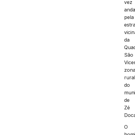
vez
and
pela
estr
vicin
da
Qua
São
Vice
zon
rura
do
muni
de
Zé
Doc
O
homi