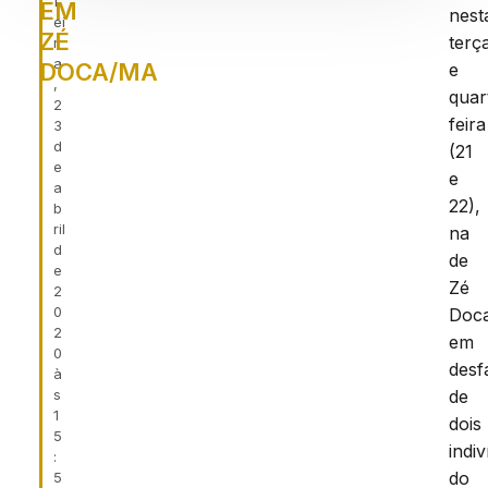
f
EM
nest
ei
ZÉ
terç
r
a
DOCA/MA
e
,
quar
2
feira
3
d
(21
e
e
a
22),
b
ril
na
d
de
e
Zé
2
0
Doc
2
em
0
desf
à
s
de
1
dois
5
indi
:
do
5