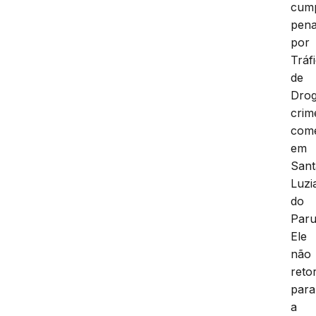
cum
pen
por
Tráf
de
Drog
crim
come
em
Sant
Luzi
do
Par
Ele
não
reto
para
a