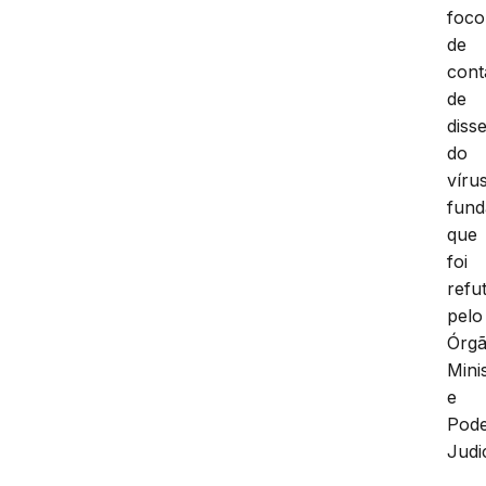
foco
de
cont
de
diss
do
vírus
fun
que
foi
refu
pelo
Órg
Minis
e
Pod
Judic