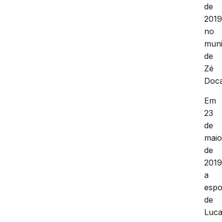
de
2019
no
muni
de
Zé
Doc
Em
23
de
mai
de
2019
a
esp
de
Luc