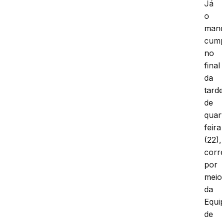
Já
o
man
cum
no
final
da
tard
de
quar
feira
(22),
corr
por
mei
da
Equi
de