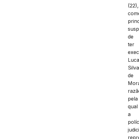
(22),
com
prin
susp
de
ter
exec
Luc
Silv
de
Mor
razã
pela
qual
a
políc
judic
repr