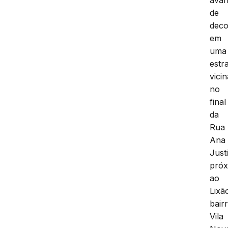
de
deco
em
uma
estr
vicin
no
final
da
Rua
Ana
Just
pró
ao
Lixã
bair
Vila