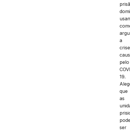
pris
domic
usa
com
arg
a
cris
cau
pelo
COV
19.
Ale
que
as
unid
prisi
pode
ser