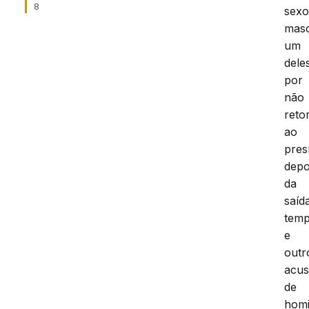
8
sex
masc
um
dele
por
não
reto
ao
pres
depo
da
saíd
temp
e
outr
acu
de
homi