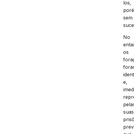
los,
por
sem
suce
No
enta
os
fora
for
ident
e,
imed
repr
pela
suas
pris
prev