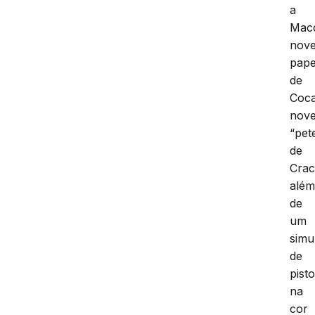
a
Mac
nov
pape
de
Coca
nov
“pet
de
Crac
alé
de
um
simu
de
pisto
na
cor