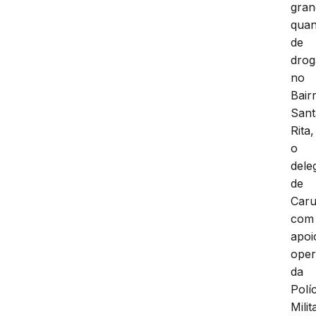
gran
quan
de
drog
no
Bair
Sant
Rita,
o
dele
de
Caru
com
apoi
oper
da
Políc
Milit