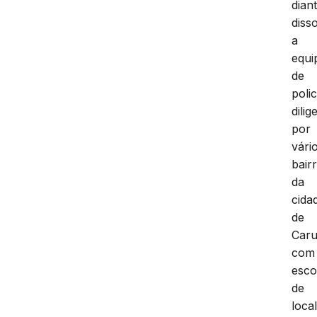
dian
disso
a
equi
de
polic
dili
por
vári
bair
da
cida
de
Caru
com
esc
de
local