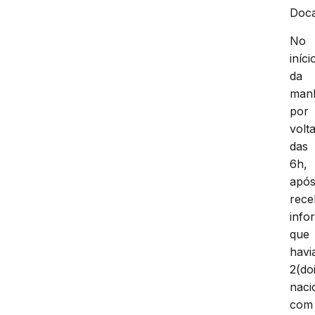
Doc
No
iníci
da
man
por
volt
das
6h,
apó
rece
info
que
havi
2(do
naci
com