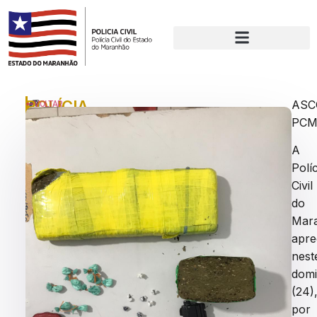
POLÍCIA
P
AS
VOLTAR
u
PC
CIVIL
bl
DO
ic
A
a
ESTADO
Políc
d
DO
o
Civil
e
MARANHÃO
do
m
Mar
APREENDE
:
s
apre
GRANDE
e
nest
QUANTIDADE
g
dom
u
DE
(24)
n
DROGAS
d
por