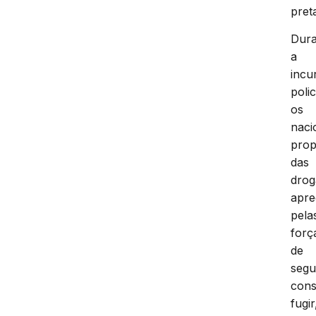
pret
Dura
a
incu
polic
os
naci
prop
das
drog
apre
pela
forç
de
segu
cons
fugir