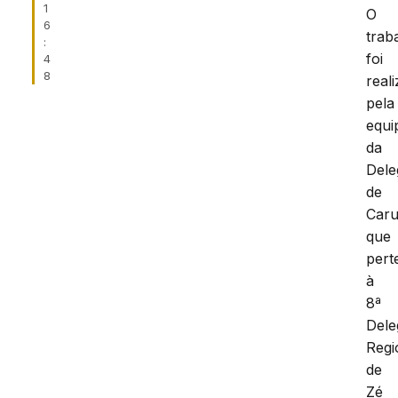
1
O
6
trab
:
foi
4
8
real
pela
equi
da
Dele
de
Caru
que
pert
à
8ª
Dele
Regi
de
Zé