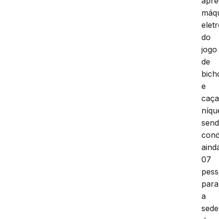
Na
ocas
for
apre
máq
elet
do
jogo
de
bich
e
caç
níqu
sen
cond
aind
07
pess