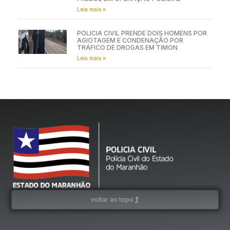
INTEGRANTES DE FACÇÃO CRIMINOSA
RESPONSÁVEIS POR ATENTADOS CONTRA
AGENTES DE SEGURANÇA EM BACURI SÃO
PRESOS EM OPERAÇÃO POLICIAL
Leia mais »
POLÍCIA CIVIL PRENDE DOIS HOMENS POR
AGIOTAGEM E CONDENAÇÃO POR
TRÁFICO DE DROGAS EM TIMON
Leia mais »