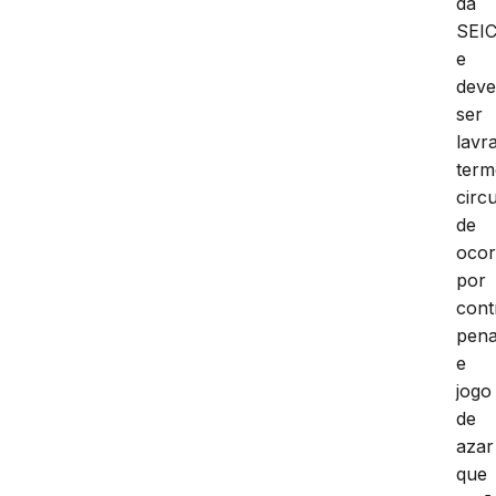
para
a
sede
da
SEIC
e
dev
ser
lavr
term
circ
de
ocor
por
cont
pena
e
jogo