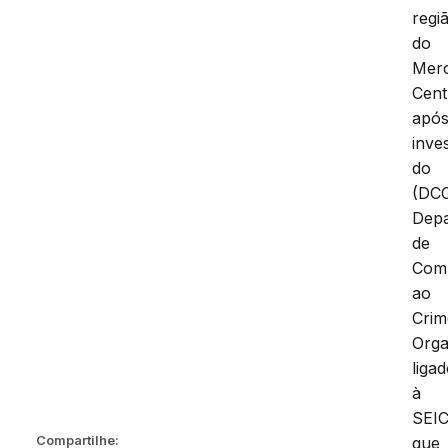
regi
do
Mer
Cent
apó
inve
do
(DC
Dep
de
Com
ao
Crim
Orga
liga
à
SEIC
que