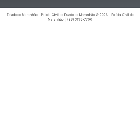
voltar ao topo
Estado do Maranhão – Polícia Civil do Estado do Maranhão © 2026 – Polícia Civil do
Maranhão. | (98) 3198-7700