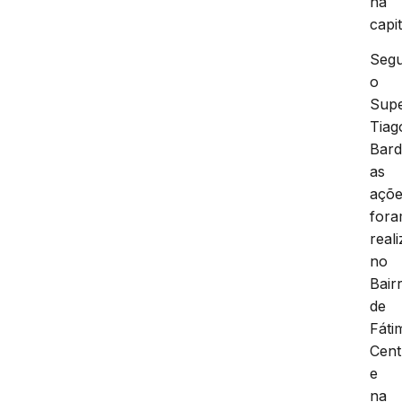
na
capit
Seg
o
Supe
Tiag
Bard
as
açõ
for
real
no
Bair
de
Fáti
Cent
e
na