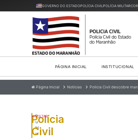
GOVERNO DO ESTADO
POLÍCIA CIVIL
POLÍCIA MILITAR
COR
PÁGINA INICIAL
INSTITUCIONAL
Página Inicial
Notícias
Polícia Civil descobre ma
Polícia
P
VOLTAR
u
Civil
bl
ic