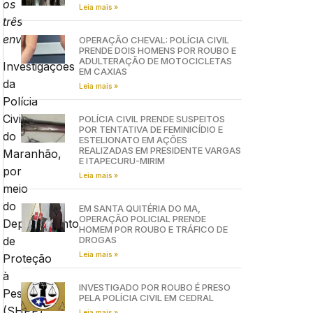
os
Leia mais »
três
envolvidos
OPERAÇÃO CHEVAL: POLÍCIA CIVIL
PRENDE DOIS HOMENS POR ROUBO E
ADULTERAÇÃO DE MOTOCICLETAS
Investigações
EM CAXIAS
da
Leia mais »
Polícia
Civil
POLÍCIA CIVIL PRENDE SUSPEITOS
POR TENTATIVA DE FEMINICÍDIO E
do
ESTELIONATO EM AÇÕES
REALIZADAS EM PRESIDENTE VARGAS
Maranhão,
E ITAPECURU-MIRIM
por
Leia mais »
meio
do
EM SANTA QUITÉRIA DO MA,
OPERAÇÃO POLICIAL PRENDE
Departamento
HOMEM POR ROUBO E TRÁFICO DE
DROGAS
de
Leia mais »
Proteção
à
INVESTIGADO POR ROUBO É PRESO
Pessoa
PELA POLÍCIA CIVIL EM CEDRAL
(SHPP),
Leia mais »