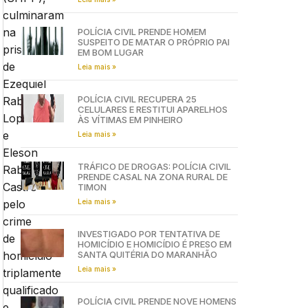
culminaram
na
POLÍCIA CIVIL PRENDE HOMEM
SUSPEITO DE MATAR O PRÓPRIO PAI
prisão
EM BOM LUGAR
de
Leia mais »
Ezequiel
POLÍCIA CIVIL RECUPERA 25
Rabelo
CELULARES E RESTITUI APARELHOS
Lopes
ÀS VÍTIMAS EM PINHEIRO
e
Leia mais »
Eleson
TRÁFICO DE DROGAS: POLÍCIA CIVIL
Rabelo
PRENDE CASAL NA ZONA RURAL DE
Castro
TIMON
Leia mais »
pelo
crime
INVESTIGADO POR TENTATIVA DE
de
HOMICÍDIO E HOMICÍDIO É PRESO EM
SANTA QUITÉRIA DO MARANHÃO
homicídio
Leia mais »
triplamente
qualificado
POLÍCIA CIVIL PRENDE NOVE HOMENS
e