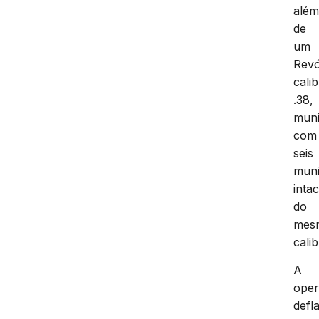
alé
de
um
Revó
cali
.38,
muni
com
seis
mun
inta
do
mes
calib
A
ope
defl