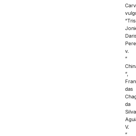
Carv
vulg
“Tris
Joni
Dari
Pere
v.
”
Chin
“,
Fran
das
Cha
da
Silv
Agui
V.
”