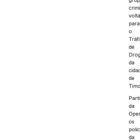
crim
volt
para
o
Tráf
de
Dro
da
cida
de
Timo
Part
da
Ope
os
polic
da