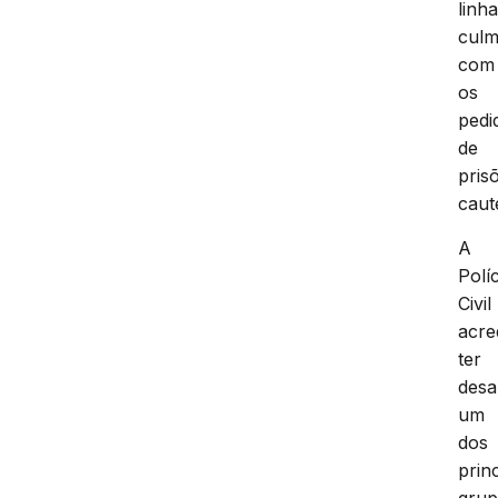
linha
culm
com
os
pedi
de
pris
caut
A
Políc
Civil
acre
ter
desa
um
dos
prin
gru