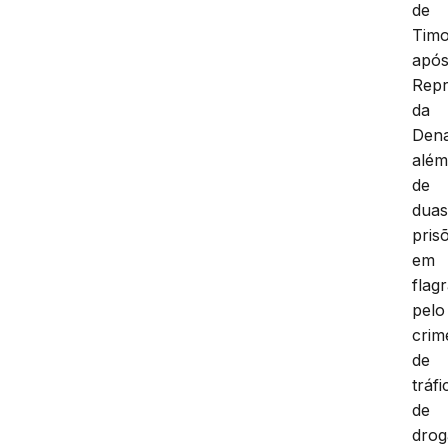
de
Timo
apó
Repr
da
Dena
alé
de
dua
pris
em
flag
pelo
crim
de
tráfi
de
drog