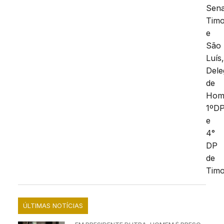
Sen
Tim
e
São
Luís
Dele
de
Homi
1ºD
e
4°
DP
de
Timo
ÚLTIMAS NOTÍCIAS