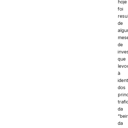
hoje
foi
resu
de
algu
mes
de
inve
que
levo
à
iden
dos
prin
traf
da
“bei
da