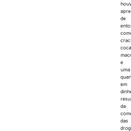
hou
apr
de
ento
com
crac
coca
mac
e
uma
quan
em
dinh
resu
da
come
das
drog