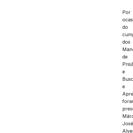
Por
ocas
do
cum
dos
Man
de
Pris
e
Bus
e
Apre
for
pres
Márc
Jos
Alve