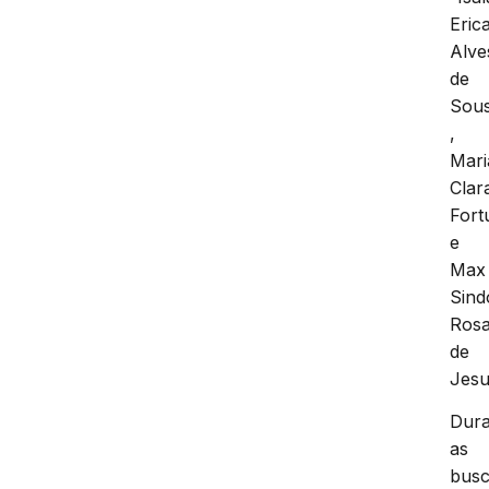
Eric
Alve
de
Sou
,
Mari
Clar
Fort
e
Max
Sind
Ros
de
Jesu
Dura
as
bus