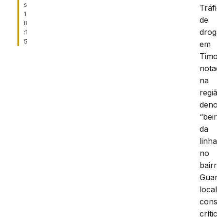
s
Tráf
1
de
8
drog
:1
5
em
Timo
not
na
regi
den
“bei
da
linha
no
bair
Guar
loca
cons
críti