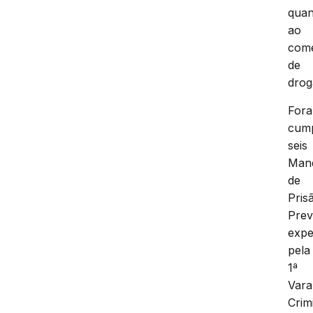
quan
ao
comé
de
drog
For
cump
seis
Man
de
Pris
Prev
expe
pela
1ª
Vara
Crim