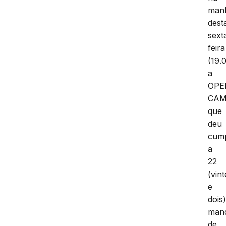
man
dest
sext
feira
(19.
a
OPE
CAM
que
deu
cum
a
22
(vint
e
dois
man
de