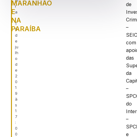
ei
MARANHÃO
de
r
E
Inve
a
,
NA
Crim
1
–
PARAÍBA
9
SEIC
d
e
com
ju
apoi
lh
das
o
d
Supe
e
da
2
Capi
0
1
–
9
SPC
à
do
s
1
Inter
7
–
:
SPC
0
e
0