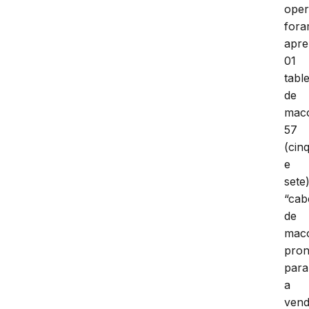
ope
for
apre
01
tabl
de
mac
57
(cin
e
sete
“cab
de
mac
pron
para
a
vend