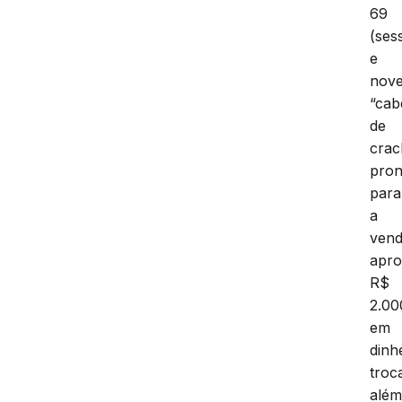
69
(ses
e
nove
“cab
de
crac
pron
para
a
vend
apr
R$
2.00
em
dinh
troc
alé