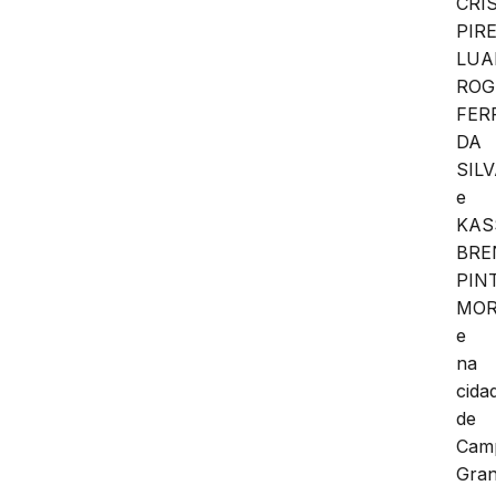
CRI
PIRE
LUA
ROG
FER
DA
SILV
e
KAS
BRE
PIN
MOR
e
na
cida
de
Cam
Gran