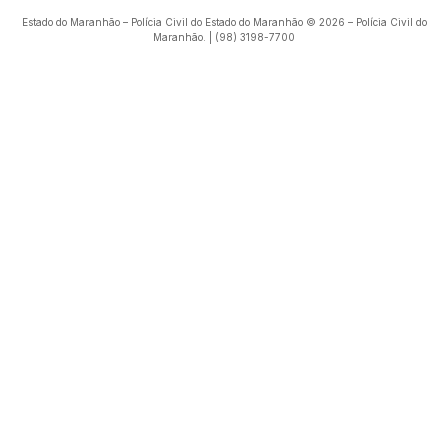
voltar ao topo
Estado do Maranhão – Polícia Civil do Estado do Maranhão © 2026 – Polícia Civil do
Maranhão. | (98) 3198-7700