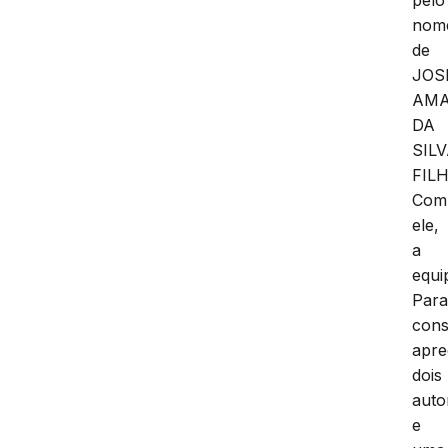
pelo
nom
de
JOS
AM
DA
SIL
FILH
Com
ele,
a
equi
Para
cons
apre
dois
auto
e