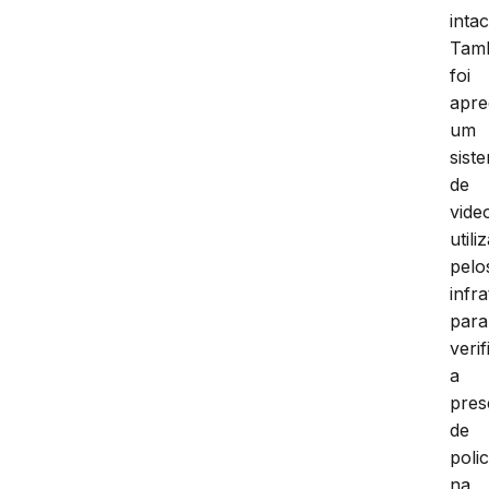
intac
Tam
foi
apre
um
sist
de
vide
utili
pelo
infr
para
verif
a
pres
de
polic
na