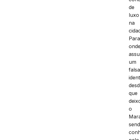
de
luxo
na
cida
Para
ond
assu
um
fals
iden
desd
que
deix
o
Mar
sen
conh