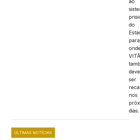
ao
sist
prisi
do
Esta
para
ond
VIT
tam
deve
ser
reca
nos
próx
dias.
ÚLTIMAS NOTÍCIAS