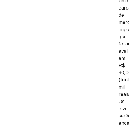
uma
carg
de
merc
impo
que
for
aval
em
R$
30,0
(trin
mil
reais
Os
inve
serã
enc