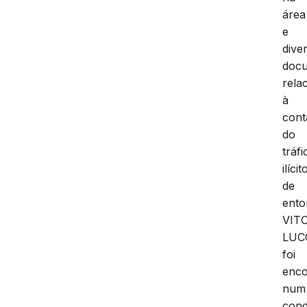
área
e
dive
doc
rela
à
cont
do
tráfi
ilícit
de
ento
VIT
LUC
foi
enco
num
cond