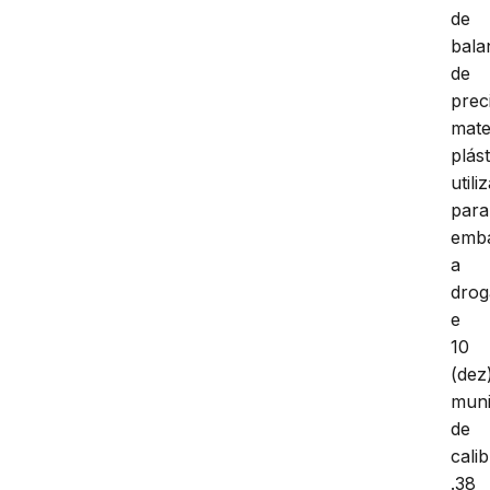
de
bala
de
prec
mate
plás
utili
para
emba
a
drog
e
10
(dez
mun
de
cali
.38