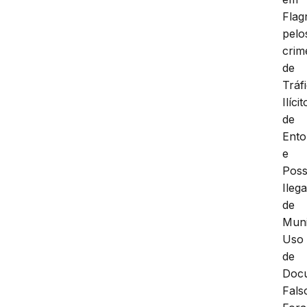
Flag
pelo
crim
de
Tráf
Ilícit
de
Ento
e
Pos
Ilega
de
Mun
Uso
de
Doc
Fals