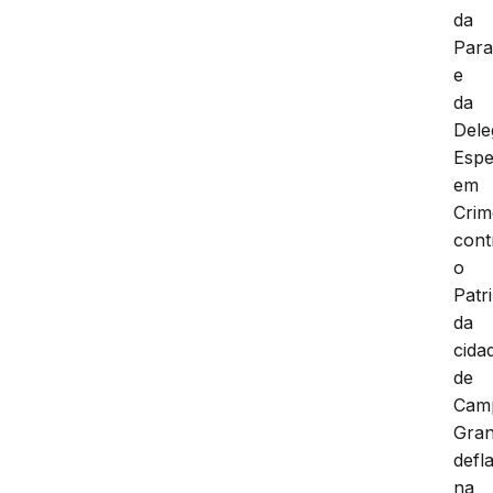
da
Para
e
da
Dele
Espe
em
Crim
cont
o
Patr
da
cida
de
Cam
Gran
defl
na