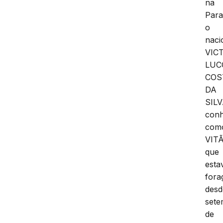
na
Para
o
naci
VIC
LUC
COS
DA
SILV
conh
com
VITÃ
que
esta
fora
desd
set
de