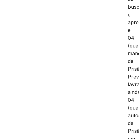
bus
e
apr
e
04
(qua
man
de
Pris
Prev
lavr
aind
04
(qua
auto
de
Pris
em