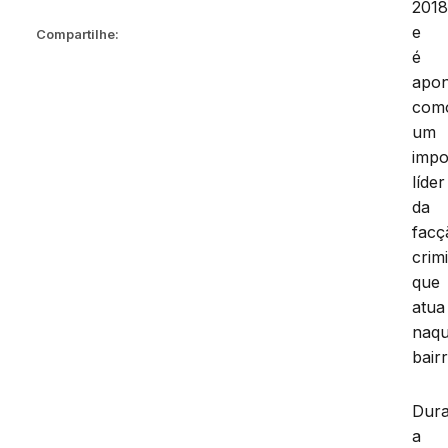
201
e
Compartilhe:
é
apo
com
um
impo
líder
da
facç
crim
que
atua
naqu
bairr
Dura
a