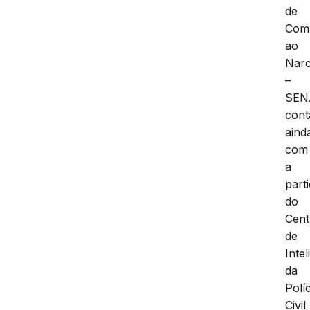
de
Com
ao
Narc
–
SEN
con
aind
com
a
part
do
Cent
de
Intel
da
Políc
Civil