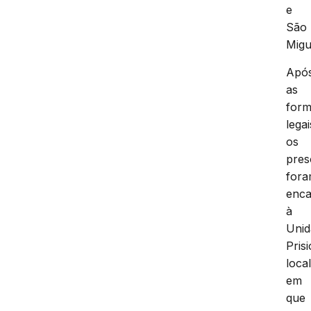
e
São
Migu
Apó
as
form
legai
os
pres
for
enc
à
Unid
Prisi
loca
em
que