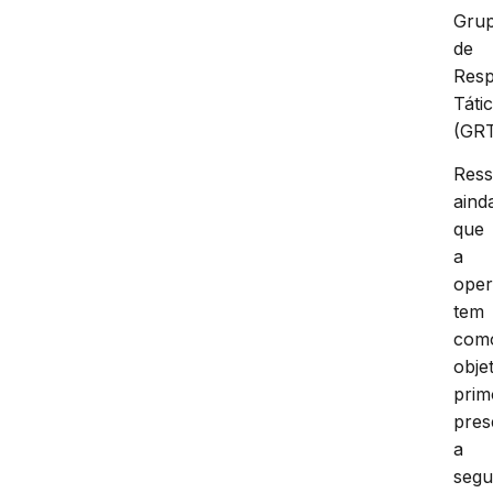
Gru
de
Resp
Táti
(GRT
Ress
aind
que
a
ope
tem
com
obje
prim
pres
a
segu