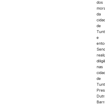
dos
mor
da
cida
de
Tun
e
ento
Sen
real
dilig
nas
cida
de
Tun
Pres
Dutr
Barr