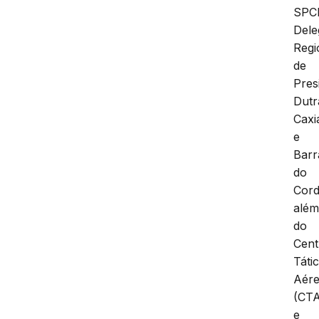
SPCI
Dele
Regi
de
Pres
Dutr
Caxi
e
Barr
do
Cord
alé
do
Cent
Táti
Aér
(CT
e