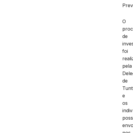
Prev
O
proc
de
inve
foi
real
pela
Dele
de
Tun
e
os
indi
pos
envo
nos