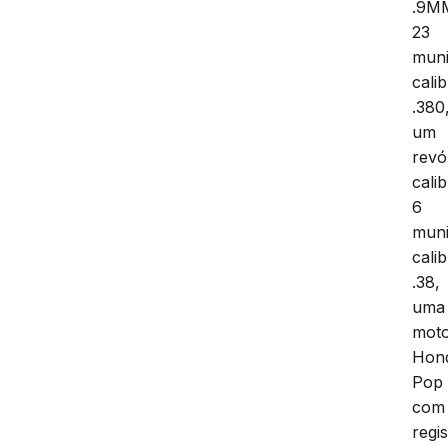
.9M
23
mun
cali
.380
um
revó
cali
6
mun
cali
.38,
uma
mot
Hon
Pop
com
regi