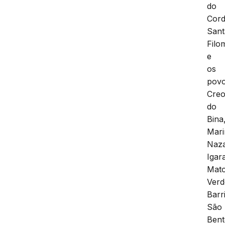
do
Cord
Sant
Filo
e
os
pov
Creo
do
Bina
Mar
Naza
Igar
Mat
Verd
Barr
São
Ben