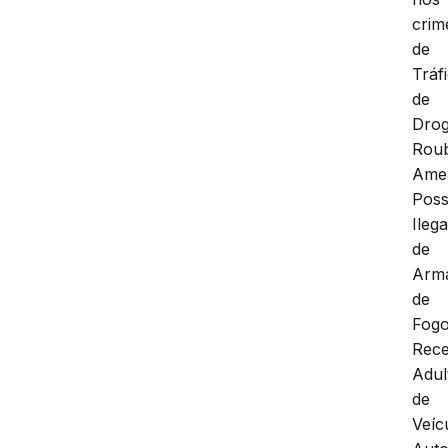
crim
de
Tráf
de
Drog
Rou
Ame
Pos
Ilega
de
Arm
de
Fogo
Rec
Adul
de
Veíc