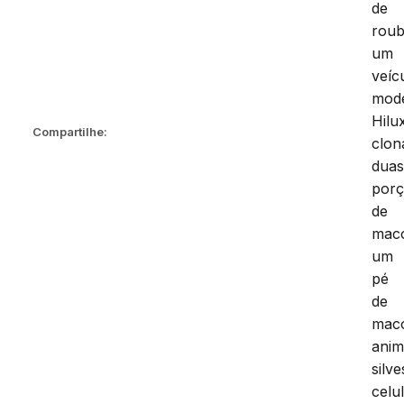
de
roub
um
veíc
mod
Hilu
Compartilhe:
clon
dua
por
de
mac
um
pé
de
mac
anim
silve
celu