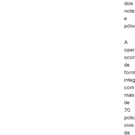
dois
not
e
pólv
A
ope
ocor
de
for
inte
com
mais
de
70
polic
civis
da