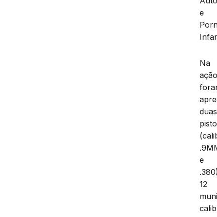
Aut
e
Porn
Infan
Na
ação
for
apre
dua
pisto
(cal
.9M
e
.380
12
mun
cali