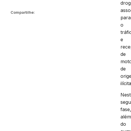
drog
asso
Compartilhe:
para
o
tráfi
e
rece
de
mot
de
orig
ilícita
Nest
seg
fase
alé
do