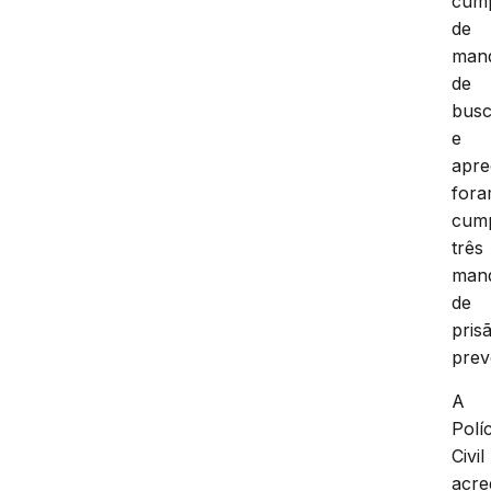
cum
de
man
de
bus
e
apre
for
cum
três
man
de
pris
prev
A
Políc
Civil
acre