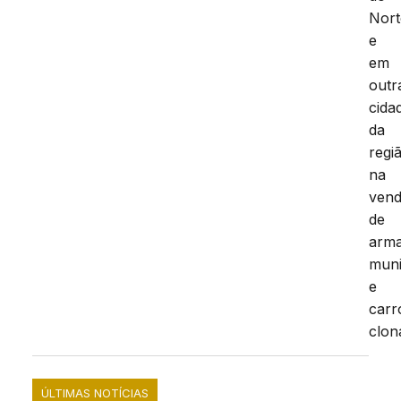
Nort
e
em
outr
cida
da
regi
na
ven
de
arma
mun
e
carr
clon
ÚLTIMAS NOTÍCIAS