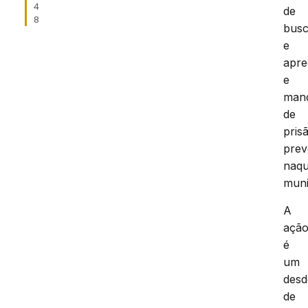
4
de
8
bus
e
apr
e
man
de
pris
prev
naqu
muni
A
açã
é
um
des
de