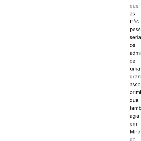
que
as
três
pess
seri
os
admi
de
uma
gran
asso
crim
que
tam
agia
em
Mira
do