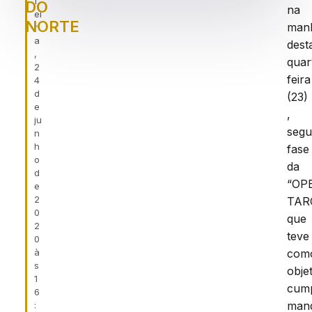
f
DO
na
ei
NORTE
man
r
a
dest
,
quar
2
feira
4
d
(23)
e
,
ju
seg
n
h
fase
o
da
d
“OP
e
2
TAR
0
que
2
teve
0
à
com
s
obje
1
cump
6
man
: