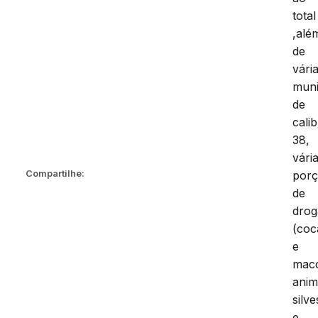
total
,alé
de
vári
mun
de
cali
38,
vári
Compartilhe:
por
de
drog
(coc
e
mac
anim
silve
e