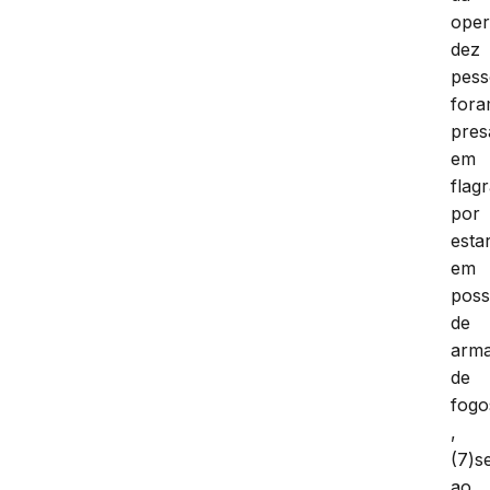
oper
dez
pess
for
pres
em
flag
por
esta
em
pos
de
arm
de
fogo
,
(7)s
ao