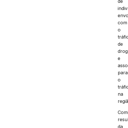
de
indi
envo
com
o
tráfi
de
drog
e
asso
para
o
tráfi
na
regi
Com
resu
da