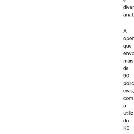
dive
anab
A
ope
que
envo
mais
de
90
polic
civis
com
a
utili
do
K9