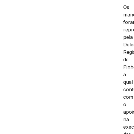
Os
man
for
repr
pela
Dele
Regi
de
Pinh
a
qual
con
com
o
apoi
na
exe