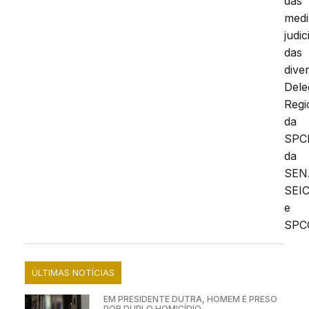
das
medi
judic
das
dive
Dele
Regi
da
SPCI
da
SEN
SEI
e
SPC
ÚLTIMAS NOTÍCIAS
EM PRESIDENTE DUTRA, HOMEM É PRESO
POR DUPLO HOMICÍDIO