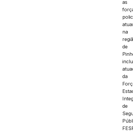
as
forç
polic
atu
na
regi
de
Pinh
incl
atua
da
Forç
Esta
Inte
de
Seg
Públ
FES