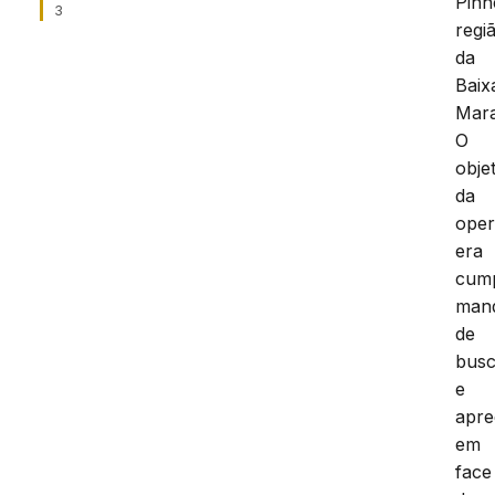
Pinh
3
regi
da
Baix
Mar
O
obje
da
ope
era
cump
man
de
bus
e
apr
em
face