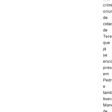
crim
oriu
da
cida
de
Tere
que
já
se
enc
pres
em
Pedr
e
tam
tive
Man
de