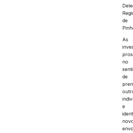
Dele
Regi
de
Pinh
As
inve
pro
no
sent
de
pren
outr
indi
e
ident
nov
envo