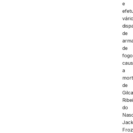
e
efet
vári
disp
de
arm
de
fogo
cau
a
mor
de
Gilc
Ribe
do
Nasc
Jac
Fro