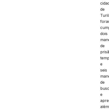
cida
de
Turi
for
cump
dois
man
de
pris
temp
e
seis
man
de
bus
e
apre
alé