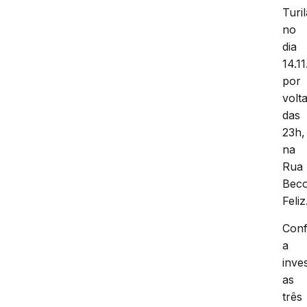
Turi
no
dia
14.1
por
volt
das
23h,
na
Rua
Bec
Feliz
Con
a
inve
as
três