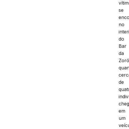
víti
se
enc
no
inter
do
Bar
da
Zor
qua
cerc
de
quat
indi
che
em
um
veíc