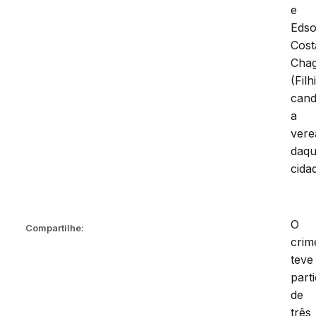
e
Eds
Cost
Cha
(Fil
cand
a
vere
daqu
cida
O
Compartilhe:
crim
teve
part
de
três