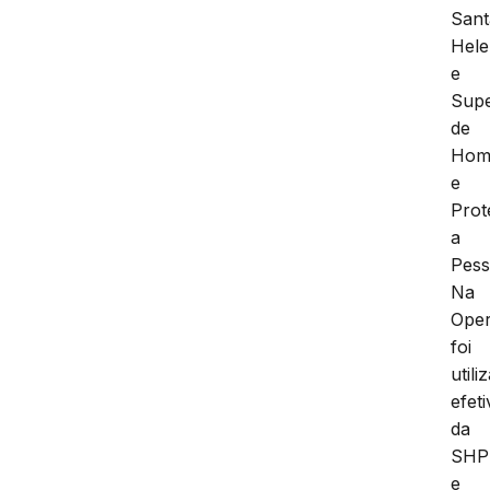
Sant
Hel
e
Supe
de
Homi
e
Prot
a
Pes
Na
Oper
foi
utili
efet
da
SHP
e