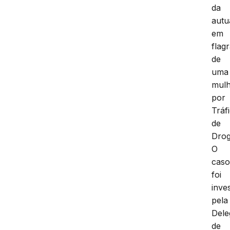
da
autu
em
flag
de
uma
mulh
por
Tráf
de
Drog
O
cas
foi
inve
pela
Dele
de