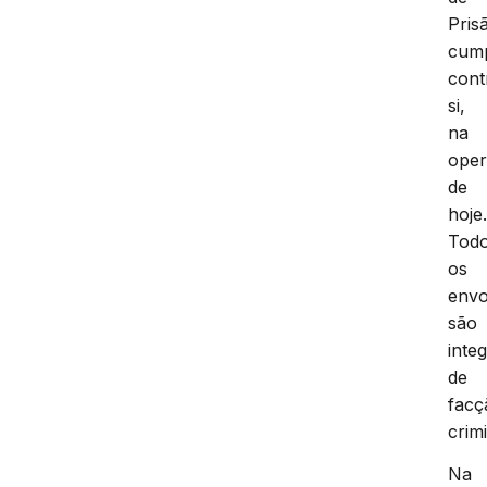
Pris
cump
cont
si,
na
ope
de
hoje
Tod
os
envo
são
inte
de
facç
crim
Na