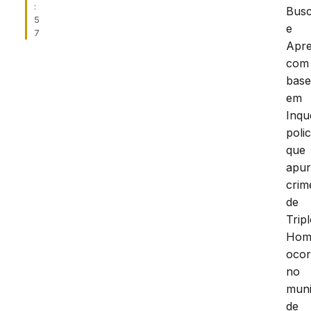
:
Bus
5
e
7
Apr
com
bas
em
Inqu
polic
que
apu
crim
de
Trip
Homi
ocor
no
muni
de