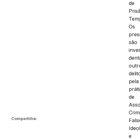
de
Pris
Temp
Os
pres
são
inve
dent
outr
delit
pela
prát
de
Asso
Crim
Compartilhe:
Fals
Ideo
e