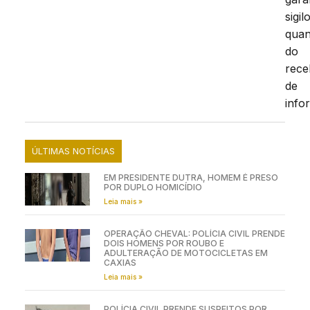
sigil
qua
do
rece
de
info
ÚLTIMAS NOTÍCIAS
EM PRESIDENTE DUTRA, HOMEM É PRESO
POR DUPLO HOMICÍDIO
Leia mais »
OPERAÇÃO CHEVAL: POLÍCIA CIVIL PRENDE
DOIS HOMENS POR ROUBO E
ADULTERAÇÃO DE MOTOCICLETAS EM
CAXIAS
Leia mais »
POLÍCIA CIVIL PRENDE SUSPEITOS POR