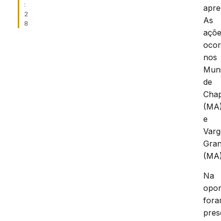
:
apre
2
As
8
açõ
oco
nos
Muni
de
Cha
(MA
e
Var
Gra
(MA)
Na
opor
for
pres