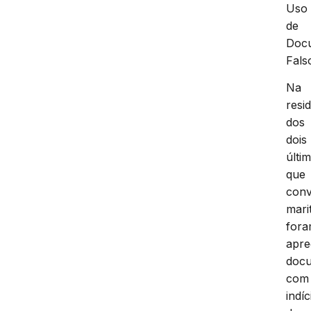
Uso
de
Doc
Fals
Na
resi
dos
dois
últi
que
con
mari
for
apre
doc
com
indíc