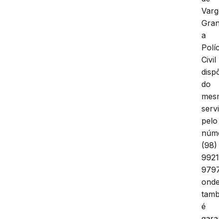
Var
Gra
a
Políc
Civil
disp
do
mes
serv
pelo
núm
(98)
9921
9797
ond
tam
é
gara