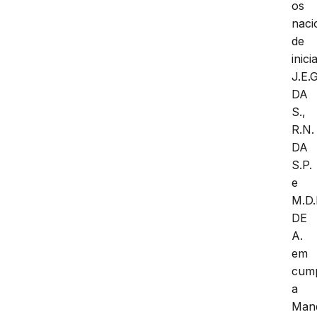
os
naci
de
inici
J.E.G
DA
S.,
R.N.
DA
S.P.
e
M.D.
DE
A.
em
cum
a
Man