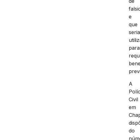
de
fals
e
que
seri
utili
para
requ
bene
prev
A
Políc
Civil
em
Cha
disp
do
núm