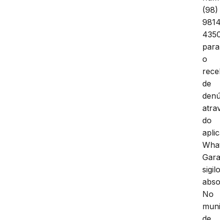
(98)
981
435
para
o
rece
de
denú
atra
do
aplic
Wha
Gara
sigil
abso
No
muni
de