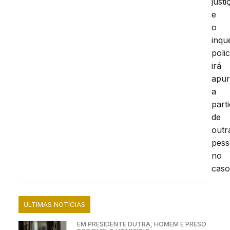
justi
e
o
inqu
polic
irá
apur
a
part
de
outr
pess
no
caso
ÚLTIMAS NOTÍCIAS
EM PRESIDENTE DUTRA, HOMEM É PRESO