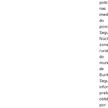
polic
nas
imed
do
pov
Seg
Núcl
zon
rura
do
muni
de
Buri
Seg
info
prel
obti
por