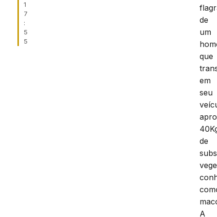
1
flag
7
de
:
um
5
5
hom
que
tran
em
seu
veíc
apro
40K
de
subs
vege
conh
com
mac
A