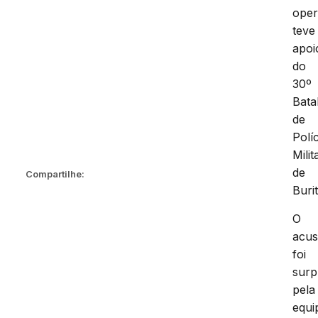
ope
teve
apoi
do
30º
Bata
de
Políc
Milit
de
Compartilhe:
Buri
O
acu
foi
surp
pela
equi