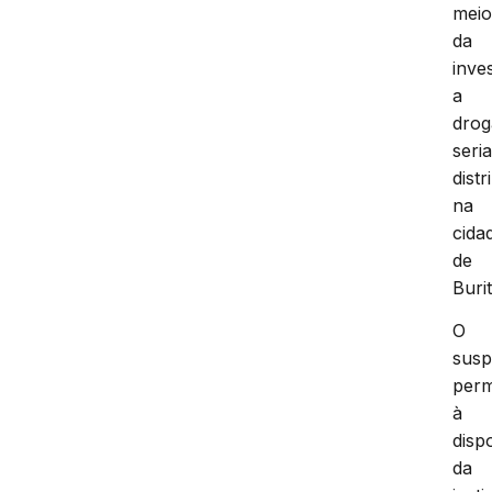
mei
da
inve
a
drog
seri
distr
na
cida
de
Buri
O
susp
per
à
disp
da