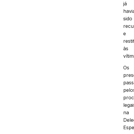
já
hav
sido
recu
e
resti
às
vítim
Os
pres
pas
pelo
proc
legai
na
Dele
Espe