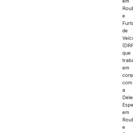
em
Rou
e
Furt
de
Veíc
(DR
que
trab
em
conj
com
a
Dele
Espe
em
Rou
e