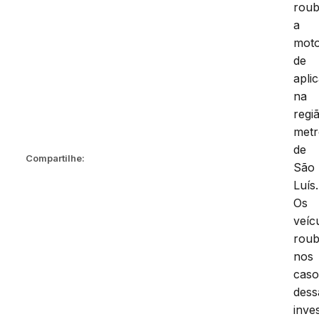
rou
a
moto
de
apli
na
regi
metr
de
Compartilhe:
São
Luís.
Os
veíc
roub
nos
caso
dess
inve