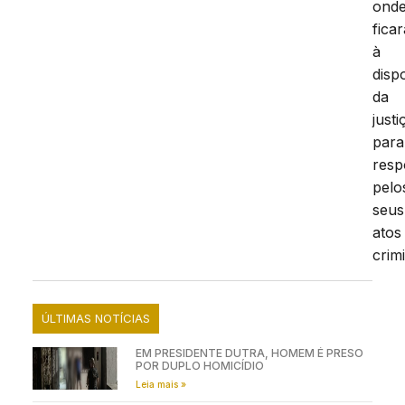
ond
fica
à
disp
da
justi
para
resp
pelo
seus
atos
crim
ÚLTIMAS NOTÍCIAS
EM PRESIDENTE DUTRA, HOMEM É PRESO
POR DUPLO HOMICÍDIO
Leia mais »