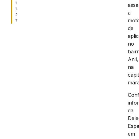
1
assa
1:
a
2
moto
7
de
aplic
no
bair
Anil,
na
capit
mar
Con
info
da
Dele
Espe
em