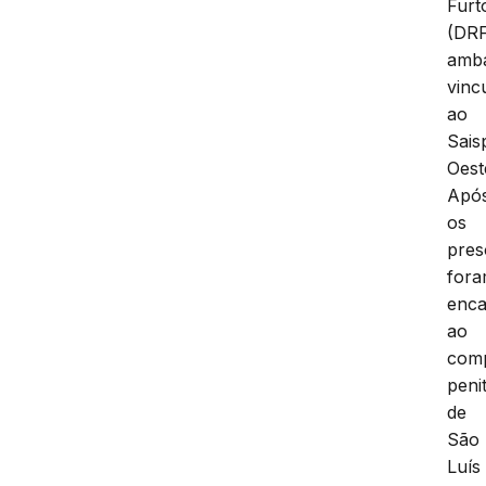
Furt
(DRF
amb
vinc
ao
Sais
Oest
Apó
os
pres
for
enc
ao
com
peni
de
São
Luís