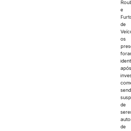
Rou
e
Furt
de
Veíc
os
pres
for
ident
apó
inve
com
sen
susp
de
ser
auto
de