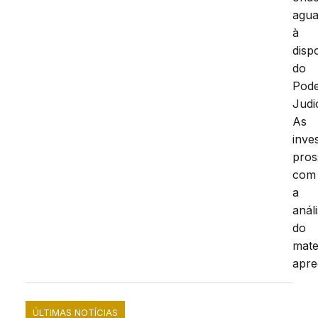
agua
à
disp
do
Pod
Judic
As
inve
pro
com
a
anál
do
mate
apre
ÚLTIMAS NOTÍCIAS