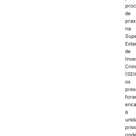
proc
de
prax
na
Supe
Esta
de
Inve
Crim
(SEI
os
pres
for
enc
à
unid
prisi
ond