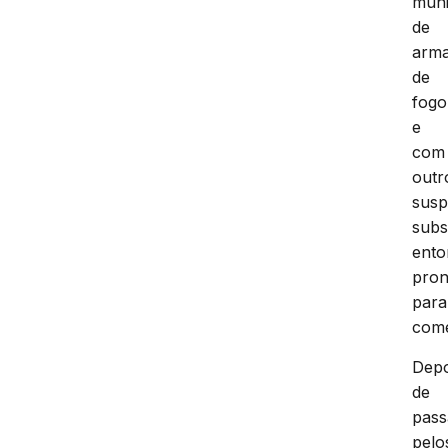
mun
de
arm
de
fogo
e
com
outr
susp
subs
ento
pron
para
come
Depo
de
pas
pelo