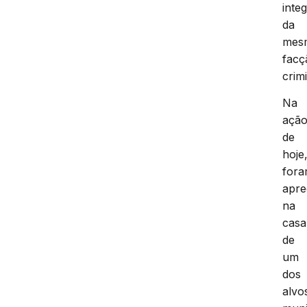
inte
da
mes
facç
crim
Na
açã
de
hoje
for
apre
na
casa
de
um
dos
alvo