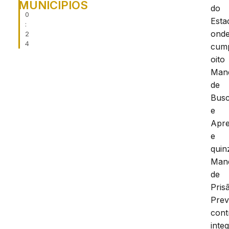
MUNICIPIOS
1
do
0
Esta
:
ond
2
4
cum
oito
Man
de
Bus
e
Apr
e
quin
Man
de
Pris
Prev
cont
inte