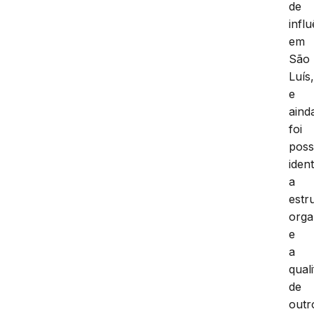
de
infl
em
São
Luís
e
aind
foi
poss
ident
a
estr
orga
e
a
qual
de
outr