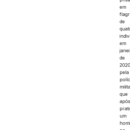
em
flag
de
quat
indi
em
jane
de
2020
pela
políc
milit
que
apó
prat
um
homi