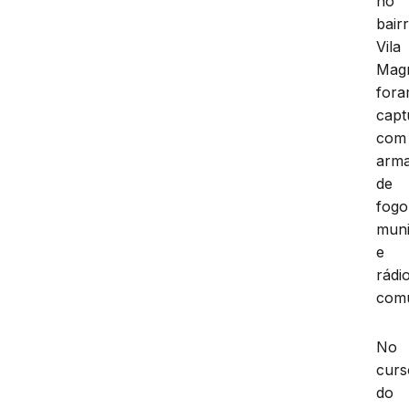
no
bair
Vila
Magr
for
capt
com
arm
de
fogo
mun
e
rádi
comu
No
curs
do