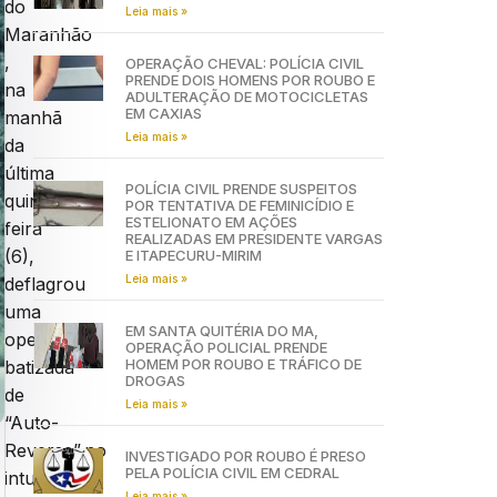
do
Leia mais »
Maranhão
,
OPERAÇÃO CHEVAL: POLÍCIA CIVIL
PRENDE DOIS HOMENS POR ROUBO E
na
ADULTERAÇÃO DE MOTOCICLETAS
EM CAXIAS
manhã
Leia mais »
da
última
POLÍCIA CIVIL PRENDE SUSPEITOS
quinta-
POR TENTATIVA DE FEMINICÍDIO E
ESTELIONATO EM AÇÕES
feira
REALIZADAS EM PRESIDENTE VARGAS
(6),
E ITAPECURU-MIRIM
Leia mais »
deflagrou
uma
EM SANTA QUITÉRIA DO MA,
operação
OPERAÇÃO POLICIAL PRENDE
HOMEM POR ROUBO E TRÁFICO DE
batizada
DROGAS
de
Leia mais »
“Auto-
Reverse”,no
INVESTIGADO POR ROUBO É PRESO
PELA POLÍCIA CIVIL EM CEDRAL
intuito
Leia mais »