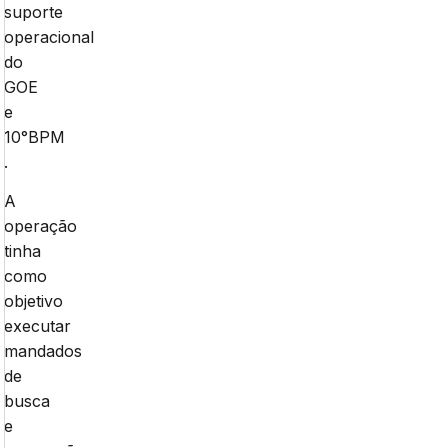
suporte
operacional
do
GOE
e
10°BPM
.
A
operação
tinha
como
objetivo
executar
mandados
de
busca
e