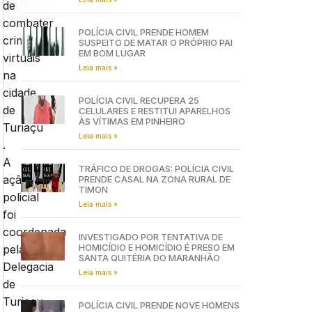
de
combater
POLÍCIA CIVIL PRENDE HOMEM
crimes
SUSPEITO DE MATAR O PRÓPRIO PAI
EM BOM LUGAR
virtuais
Leia mais »
na
cidade
POLÍCIA CIVIL RECUPERA 25
de
CELULARES E RESTITUI APARELHOS
ÀS VÍTIMAS EM PINHEIRO
Turiaçu
Leia mais »
.
A
TRÁFICO DE DROGAS: POLÍCIA CIVIL
ação
PRENDE CASAL NA ZONA RURAL DE
TIMON
policial
Leia mais »
foi
coordenada
INVESTIGADO POR TENTATIVA DE
HOMICÍDIO E HOMICÍDIO É PRESO EM
pela
SANTA QUITÉRIA DO MARANHÃO
Delegacia
Leia mais »
de
Turiaçu
POLÍCIA CIVIL PRENDE NOVE HOMENS