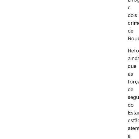
e
dois
crim
de
Rou
Ref
aind
que
as
forç
de
segu
do
Esta
estã
aten
à