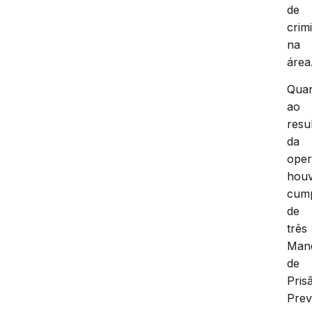
de
crim
na
área
Qua
ao
resu
da
oper
hou
cum
de
três
Man
de
Pris
Prev