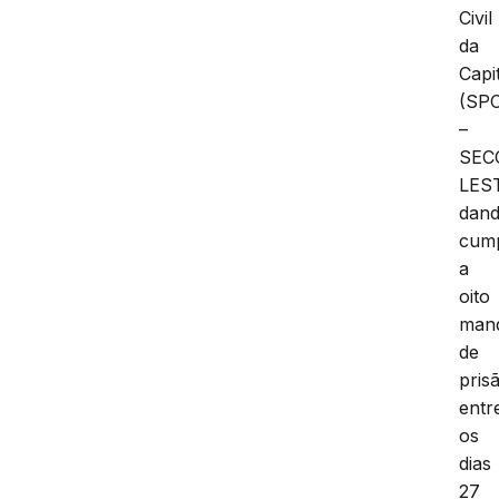
Civil
da
Capi
(SP
–
SEC
LEST
dan
cum
a
oito
man
de
pris
entr
os
dias
27