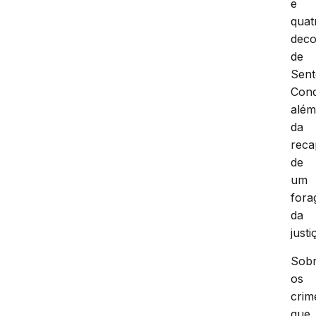
e
quat
deco
de
Sen
Cond
alé
da
reca
de
um
fora
da
justi
Sob
os
crim
que