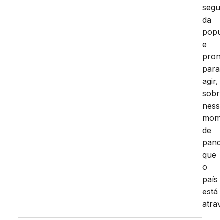
segu
da
pop
e
pron
para
agir,
sobr
ness
mom
de
pan
que
o
país
está
atra