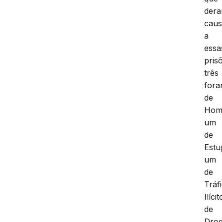
der
cau
a
essa
pris
três
for
de
Homi
um
de
Estu
um
de
Tráf
Ilícit
de
Dro