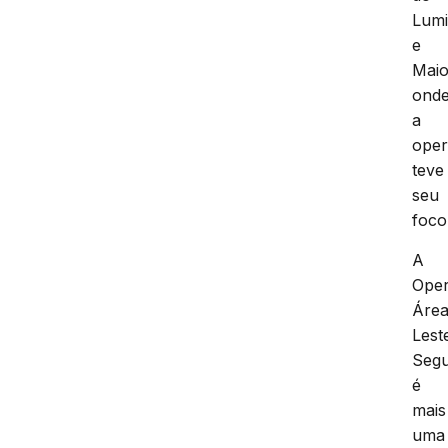
Lumi
e
Maio
ond
a
ope
teve
seu
foco
A
Ope
Áre
Lest
Seg
é
mais
uma