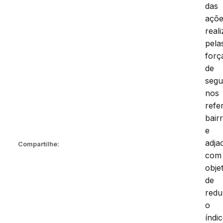
das
açõ
real
pela
forç
de
segu
nos
refe
bair
e
adja
Compartilhe:
com
obje
de
redu
o
índi