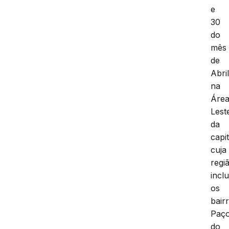
e
30
do
mês
de
Abri
na
Áre
Lest
da
capit
cuja
regi
inclu
os
bair
Paç
do