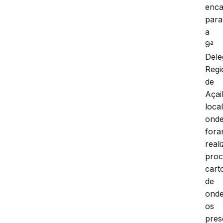
enc
para
a
9ª
Dele
Regi
de
Açai
loca
ond
for
real
proc
cart
de
ond
os
pres