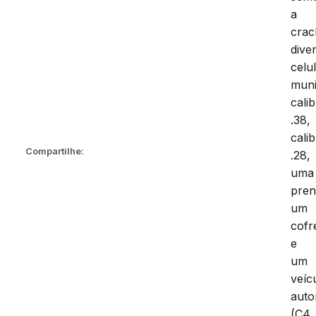
a
crac
dive
celu
mun
cali
.38,
cali
Compartilhe:
.28,
uma
pren
um
cofr
e
um
veíc
auto
(C4