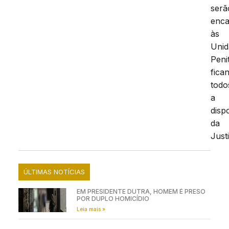
serã
enc
às
Unid
Peni
fica
todo
a
disp
da
Just
ÚLTIMAS NOTÍCIAS
EM PRESIDENTE DUTRA, HOMEM É PRESO
POR DUPLO HOMICÍDIO
Leia mais »