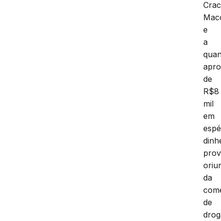
Crac
Mac
e
a
quan
apro
de
R$8
mil
em
espé
dinh
prov
oriu
da
come
de
drog