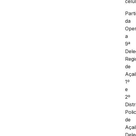
celu
Part
da
Ope
a
9ª
Dele
Regi
de
Açai
1º
e
2º
Distr
Polic
de
Açai
Dele