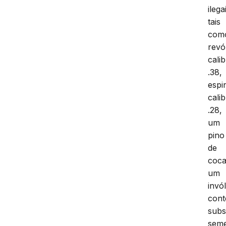
ilega
tais
com
revó
cali
.38,
espi
cali
.28,
um
pino
de
coca
um
invó
con
subs
seme