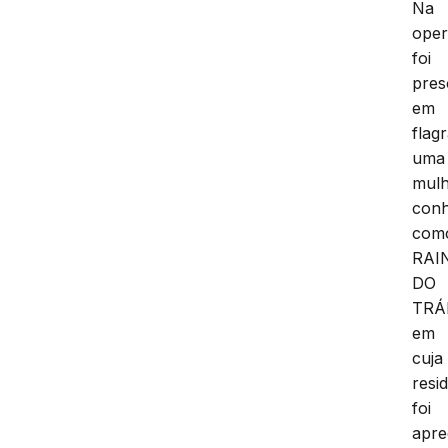
Na
oper
foi
pres
em
flag
uma
mul
conh
com
RAI
DO
TRÁ
em
cuja
resi
foi
apre