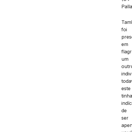
Palla
Tam
foi
pres
em
flag
um
outr
indi
toda
este
tinh
indíc
de
ser
ape