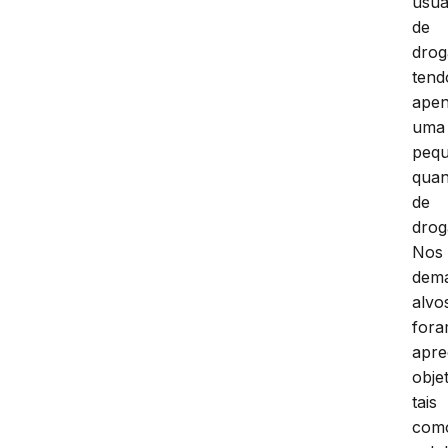
usuá
de
drog
tend
ape
uma
peq
quan
de
drog
Nos
dema
alvo
for
apre
obje
tais
com