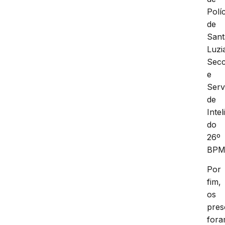
Políc
de
Sant
Luzi
Secc
e
Serv
de
Intel
do
26º
BPM
Por
fim,
os
pres
for