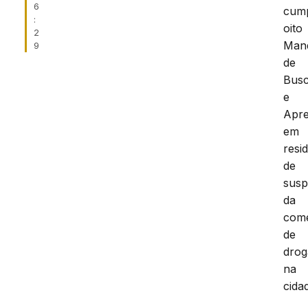
6
cump
:
oito
2
Man
9
de
Bus
e
Apr
em
resi
de
susp
da
come
de
drog
na
cida