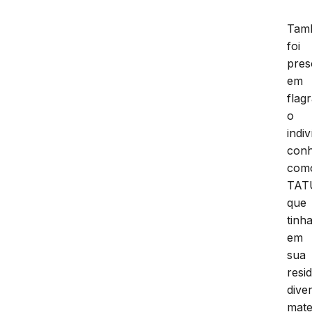
Tam
foi
pres
em
flag
o
indi
conh
com
TAT
que
tinh
em
sua
resi
dive
mate