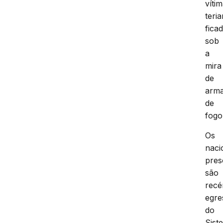
víti
teri
fica
sob
a
mira
de
arm
de
fogo
Os
naci
pres
são
rec
egre
do
Sist