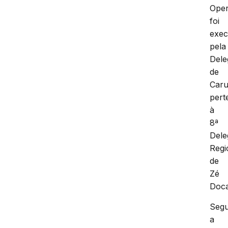
Ope
foi
exec
pela
Dele
de
Caru
pert
à
8ª
Dele
Regi
de
Zé
Doca
Seg
a