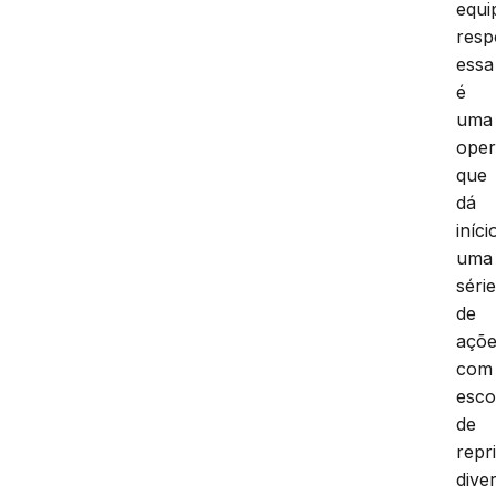
equi
resp
essa
é
uma
ope
que
dá
iníci
uma
séri
de
açõ
com
esc
de
repr
dive