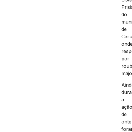
Pris
do
muni
de
Caru
ond
res
por
rou
majo
Aind
dura
a
açã
de
onte
for