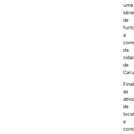
uma
séri
de
furt
a
comé
da
cida
de
Caru
Fina
as
ativ
de
loca
e
con