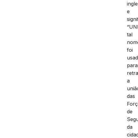
ingl
e
signi
“UNI
tal
nom
foi
usa
para
retr
a
uniã
das
Forç
de
Seg
da
cida