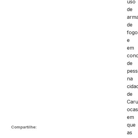
uso
de
arm
de
fogo
e
em
con
de
pess
na
cida
de
Caru
ocas
em
que
Compartilhe:
as