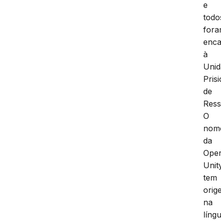
e
todo
for
enc
à
Unid
Pris
de
Ress
O
nom
da
Ope
Unit
tem
orig
na
líng