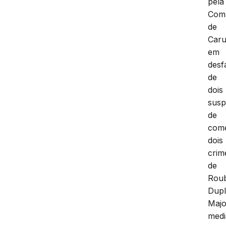
pela
Com
de
Caru
em
desf
de
dois
susp
de
com
dois
crim
de
Rou
Dup
Majo
medi