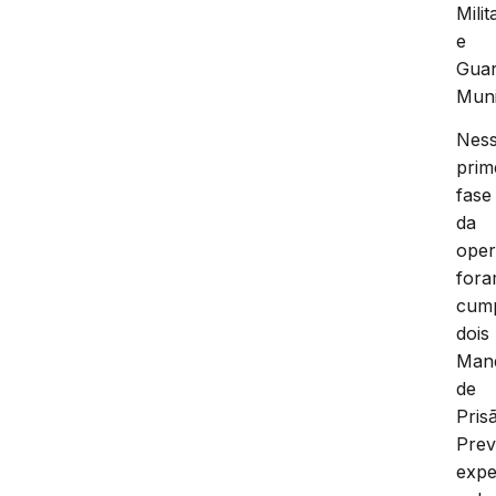
Milit
e
Gua
Muni
Nes
prim
fase
da
ope
for
cump
dois
Man
de
Pris
Prev
expe