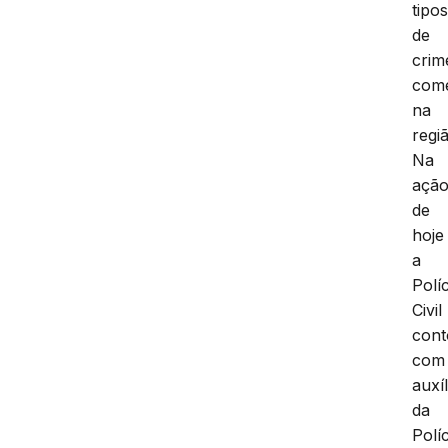
tipo
de
crim
come
na
regi
Na
açã
de
hoje
a
Políc
Civil
con
com
auxíl
da
Políc