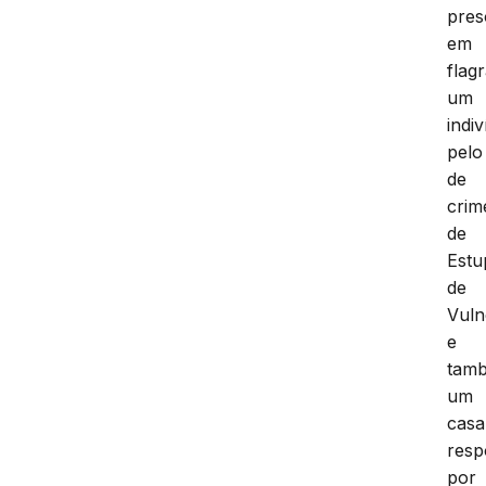
pres
em
flag
um
indi
pelo
de
crim
de
Estu
de
Vuln
e
tam
um
casa
resp
por