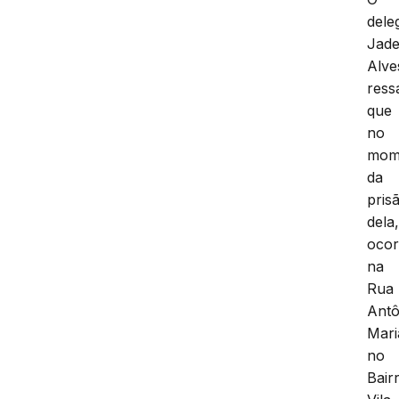
dele
Jade
Alve
ress
que
no
mom
da
pris
dela
ocor
na
Rua
Antô
Mari
no
Bair