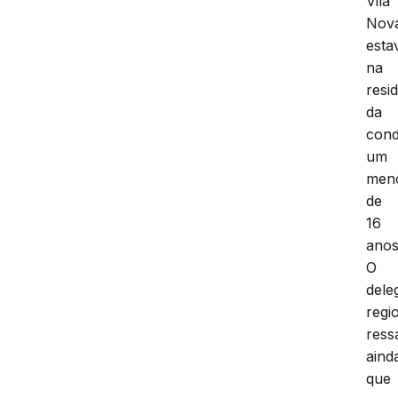
Vila
Nov
esta
na
resi
da
cond
um
men
de
16
anos
O
dele
regi
ress
aind
que