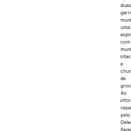
dua
garr
muni
uma
espi
com
mun
inta
e
chu
de
gros
As
info
repa
pelo
Dele
Regi