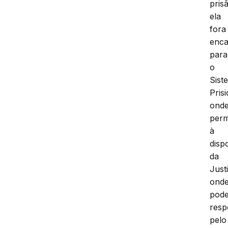
pris
ela
fora
enc
para
o
Sist
Prisi
ond
per
à
disp
da
Just
ond
pod
resp
pelo