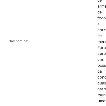
de
arm
de
fogo
e
cor
de
Compartilhe:
meno
For
apre
em
pos
da
cond
dua
garr
muni
uma