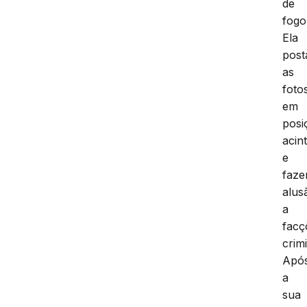
de
fogo
Ela
post
as
foto
em
posi
acin
e
faze
alus
a
facç
crim
Apó
a
sua