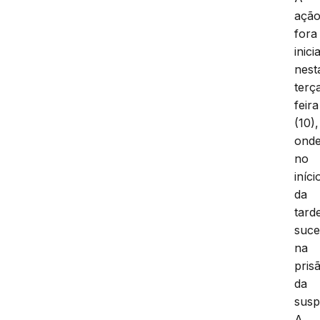
açã
fora
inici
nest
terç
feira
(10),
ond
no
iníci
da
tard
suc
na
pris
da
susp
A