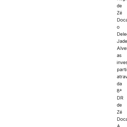
de
Zé
Doc
o
Dele
Jade
Alve
as
inve
part
atra
da
8ª
DR
de
Zé
Doca
A