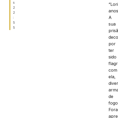
s
“Lor
2
anos
2
A
:
5
sua
5
pris
deco
por
ter
sido
flag
com
ela,
dive
arm
de
fogo
For
apre