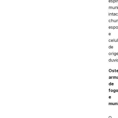
espi
mun
intac
chu
espo
e
celu
de
orig
duvi
Ost
arm
de
fog
e
mun
O