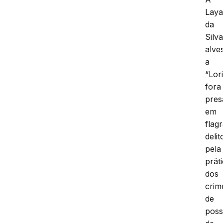
Lay
da
Silv
alve
a
“Lor
fora
pres
em
flag
delit
pela
prát
dos
crim
de
pos