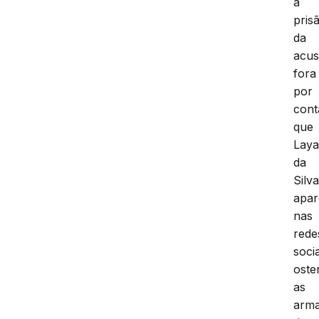
a
pris
da
acus
fora
por
cont
que
Lay
da
Silva
apar
nas
rede
socia
oste
as
arm