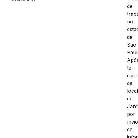
de
trab
no
esta
de
São
Paul
Apó
ter
ciên
da
loca
de
Jard
por
mei
de
info