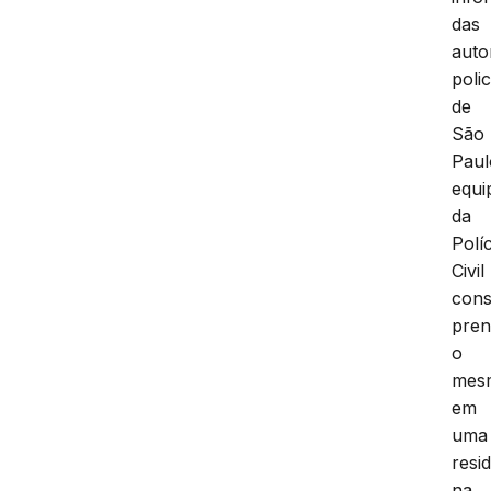
das
auto
polic
de
São
Paul
equi
da
Políc
Civil
cons
pren
o
mes
em
uma
resi
na