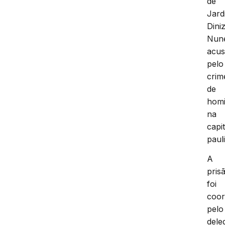
de
Jard
Dini
Nun
acu
pelo
crim
de
homi
na
capit
pauli
A
pris
foi
coo
pelo
dele