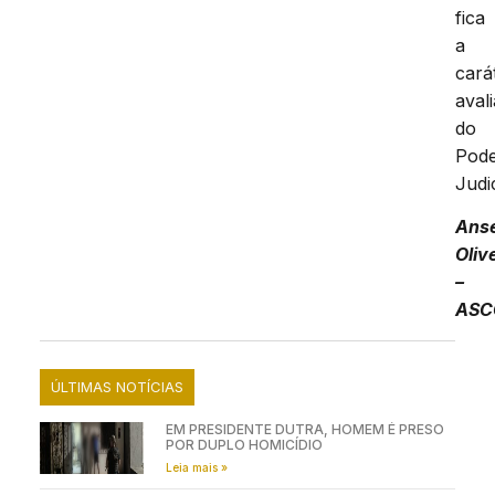
fica
a
cará
avali
do
Pod
Judic
Ans
Oliv
–
ASC
ÚLTIMAS NOTÍCIAS
EM PRESIDENTE DUTRA, HOMEM É PRESO
POR DUPLO HOMICÍDIO
Leia mais »