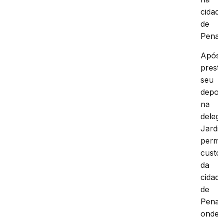
cida
de
Pena
Apó
pres
seu
depo
na
dele
Jard
per
cust
da
cida
de
Pena
ond