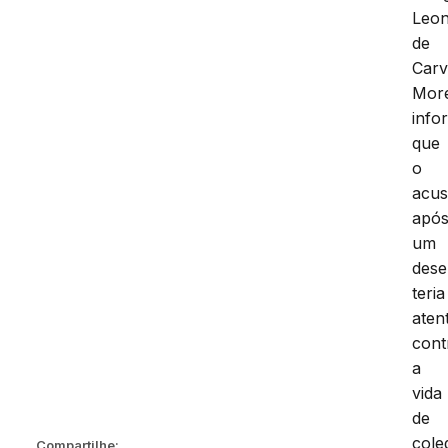
Leo
de
Carv
More
info
que
o
acu
apó
um
dese
teria
aten
cont
a
vida
de
cole
Compartilhe: