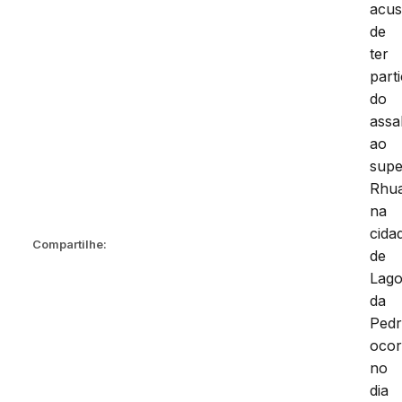
acu
de
ter
part
do
assa
ao
sup
Rhu
na
cida
Compartilhe:
de
Lag
da
Pedr
ocor
no
dia