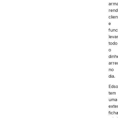
arma
ren
clien
e
func
leva
todo
o
dinh
arre
no
dia.
Eds
tem
uma
exte
fich