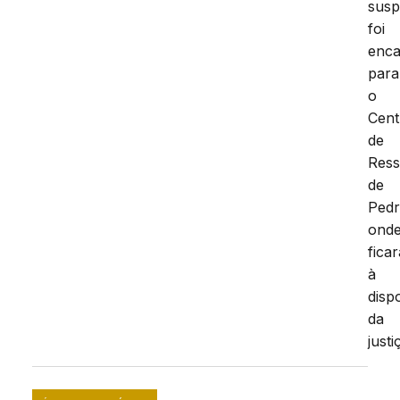
susp
foi
enc
para
o
Cent
de
Ress
de
Pedr
ond
ficar
à
disp
da
justi