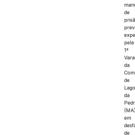
man
de
pris
prev
expe
pela
1ª
Vara
da
Com
de
Lag
da
Ped
(MA)
em
desf
de