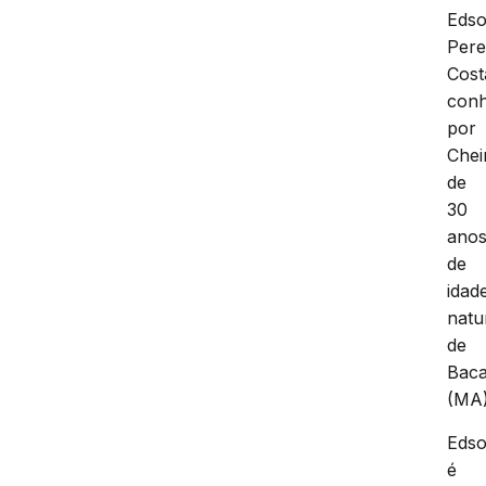
Eds
Pere
Cost
conh
por
Chei
de
30
ano
de
idad
natu
de
Baca
(MA)
Eds
é