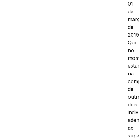
01
de
mar
de
2019
Que
no
mom
estar
na
com
de
outr
dois
indi
aden
ao
supe