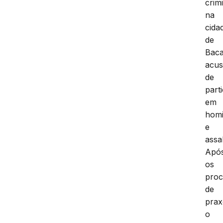
crim
na
cida
de
Baca
acu
de
part
em
homi
e
assa
Apó
os
proc
de
prax
o