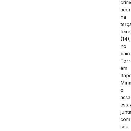
crim
acon
na
terç
feira
(14),
no
bair
Torr
em
Itap
Miri
o
assa
esta
junt
com
seu