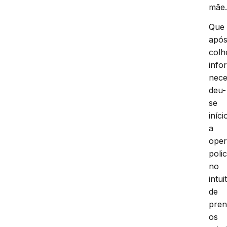
mãe
Que
apó
colh
info
nece
deu-
se
iníci
a
ope
polic
no
intui
de
pren
os