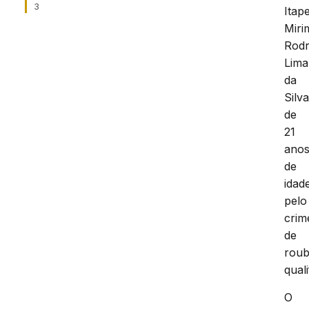
3
Itap
Miri
Rodr
Lima
da
Silva
de
21
ano
de
idad
pelo
crim
de
rou
quali
O