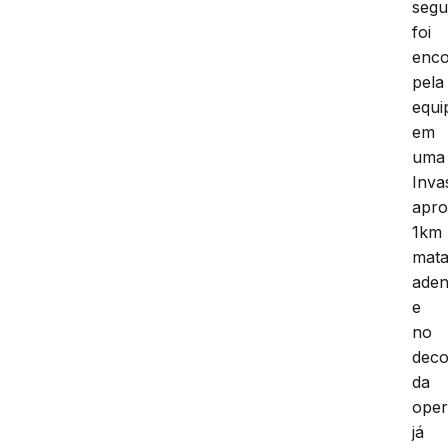
segu
foi
enco
pela
equi
em
uma
Inva
apr
1km
mat
aden
e
no
deco
da
ope
já