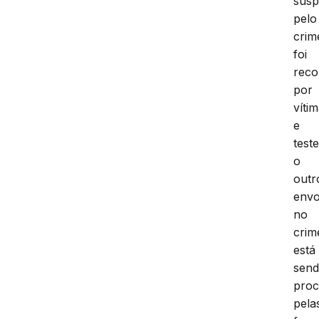
susp
pelo
crim
foi
reco
por
víti
e
test
o
outr
envo
no
crim
está
sen
pro
pela