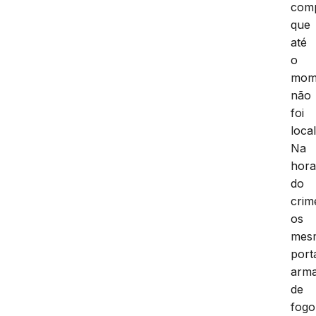
com
que
até
o
mom
não
foi
loca
Na
hor
do
crim
os
mes
por
arm
de
fogo