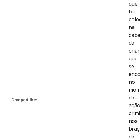
que
foi
colo
na
cab
da
cria
que
se
enco
no
mom
da
Compartilhe:
açã
crim
nos
braç
da