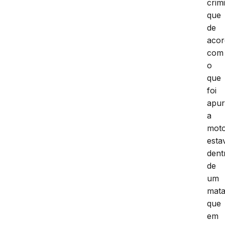
crim
que
de
aco
com
o
que
foi
apur
a
mot
esta
dent
de
um
mata
que
em