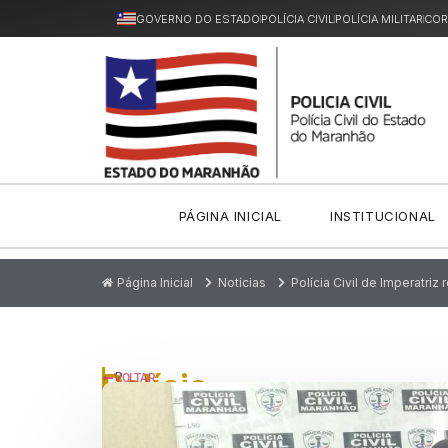
GOVERNO DO ESTADO
POLÍCIA CIVIL
POLÍCIA MILITAR
COR
PÁGINA INICIAL
INSTITUCIONAL
Página Inicial
Notícias
Polícia Civil de Imperatriz
Polícia
P
VOLTAR
u
Civil
bl
ic