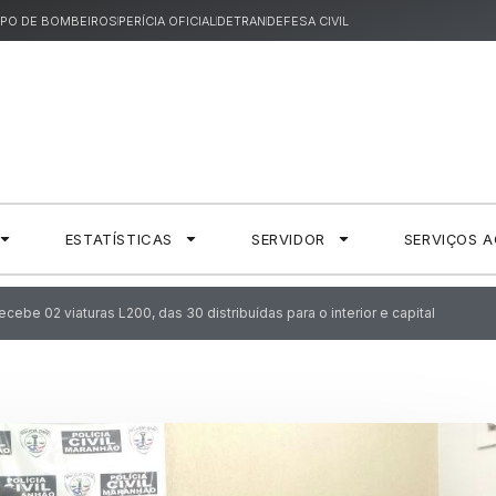
PO DE BOMBEIROS
PERÍCIA OFICIAL
DETRAN
DEFESA CIVIL
ESTATÍSTICAS
SERVIDOR
SERVIÇOS 
 recebe 02 viaturas L200, das 30 distribuídas para o interior e capital