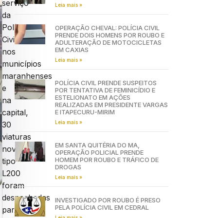
serviço
Leia mais »
da
Polícia
OPERAÇÃO CHEVAL: POLÍCIA CIVIL
PRENDE DOIS HOMENS POR ROUBO E
Civil
ADULTERAÇÃO DE MOTOCICLETAS
EM CAXIAS
nos
Leia mais »
municípios
maranhenses
POLÍCIA CIVIL PRENDE SUSPEITOS
e
POR TENTATIVA DE FEMINICÍDIO E
ESTELIONATO EM AÇÕES
na
REALIZADAS EM PRESIDENTE VARGAS
capital,
E ITAPECURU-MIRIM
Leia mais »
30
viaturas
EM SANTA QUITÉRIA DO MA,
novas,
OPERAÇÃO POLICIAL PRENDE
HOMEM POR ROUBO E TRÁFICO DE
tipo
DROGAS
L200
Leia mais »
foram
despachadas
INVESTIGADO POR ROUBO É PRESO
PELA POLÍCIA CIVIL EM CEDRAL
para
Leia mais »