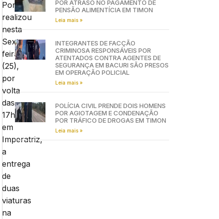
POR ATRASO NO PAGAMENTO DE
Portela
PENSÃO ALIMENTÍCIA EM TIMON
realizou
Leia mais »
nesta
Sexta-
INTEGRANTES DE FACÇÃO
CRIMINOSA RESPONSÁVEIS POR
feira
ATENTADOS CONTRA AGENTES DE
(25),
SEGURANÇA EM BACURI SÃO PRESOS
EM OPERAÇÃO POLICIAL
por
Leia mais »
volta
das
POLÍCIA CIVIL PRENDE DOIS HOMENS
POR AGIOTAGEM E CONDENAÇÃO
17hs
POR TRÁFICO DE DROGAS EM TIMON
em
Leia mais »
Imperatriz,
a
entrega
de
duas
viaturas
na