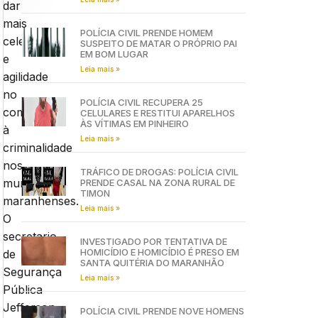
dar
mais
POLÍCIA CIVIL PRENDE HOMEM
celeridade
SUSPEITO DE MATAR O PRÓPRIO PAI
EM BOM LUGAR
e
Leia mais »
agilidade
no
POLÍCIA CIVIL RECUPERA 25
combate
CELULARES E RESTITUI APARELHOS
ÀS VÍTIMAS EM PINHEIRO
à
Leia mais »
criminalidade
nos
TRÁFICO DE DROGAS: POLÍCIA CIVIL
municípios
PRENDE CASAL NA ZONA RURAL DE
TIMON
maranhenses.
Leia mais »
O
secretario
INVESTIGADO POR TENTATIVA DE
HOMICÍDIO E HOMICÍDIO É PRESO EM
de
SANTA QUITÉRIA DO MARANHÃO
Segurança
Leia mais »
Pública
Jefferson
POLÍCIA CIVIL PRENDE NOVE HOMENS