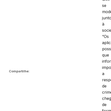
se
mode
junt
à
soci
“Os
apli
poss
que
info
impo
Compartilhe:
a
resp
de
crim
che
de
for