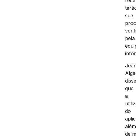
rece
terã
sua
proc
veri
pela
equi
info
Jea
Alga
diss
que
a
utili
do
aplic
alé
de m