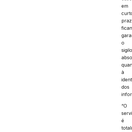
em
curt
praz
fica
gara
o
sigil
abso
quan
à
iden
dos
info
“O
serv
é
tota