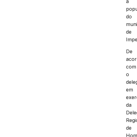
a
pop
do
muni
de
Impe
De
aco
com
o
dele
em
exer
da
Dele
Regi
de
Homi