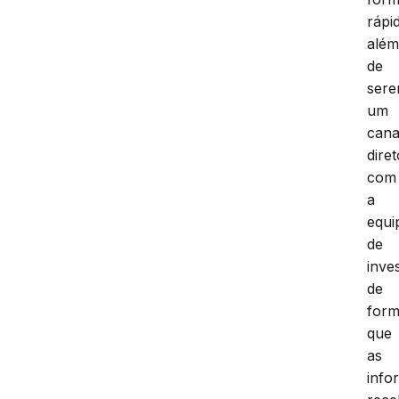
rápi
alé
de
ser
um
cana
diret
com
a
equi
de
inve
de
for
que
as
info