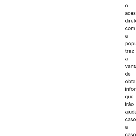
o
aces
diret
com
a
popu
traz
a
van
de
obte
info
que
irão
ajud
cas
a
caso