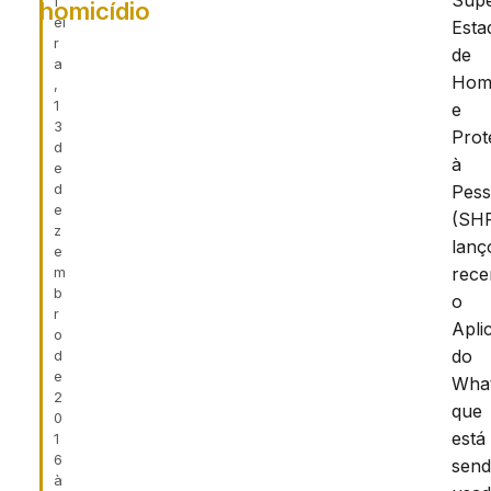
Supe
f
homicídio
ei
Esta
r
de
a
Homi
,
1
e
3
Prot
d
à
e
d
Pes
e
(SH
z
lanç
e
m
rece
b
o
r
Apli
o
do
d
e
Wha
2
que
0
está
1
6
sen
à