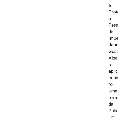
e
Prot
à
Pes
de
Impe
Jea
Gus
Alga
o
aplic
cria
foi
uma
for
da
Políc
Civil