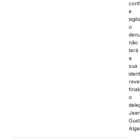
conf
e
sigil
o
denu
não
terá
a
sua
iden
reve
final
o
dele
Jea
Gus
Alga