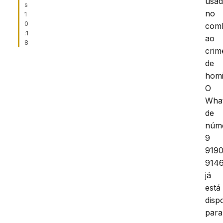
usa
s
no
1
0
com
:1
ao
8
crim
de
homi
O
Wha
de
núm
9
9190
9146
já
está
disp
para