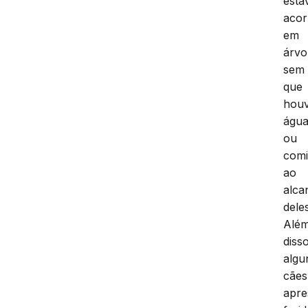
est
acor
em
árvo
sem
que
hou
águ
ou
com
ao
alca
deles
Alé
disso
algu
cães
apr