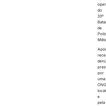
oper
do
33º
Bata
de
Políc
Milit
Apó
rece
denú
pres
por
uma
ON
loca
e
pela