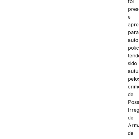
foi
pres
e
apre
para
auto
polic
tend
sido
autu
pelo
crim
de
Pos
Irre
de
Arm
de