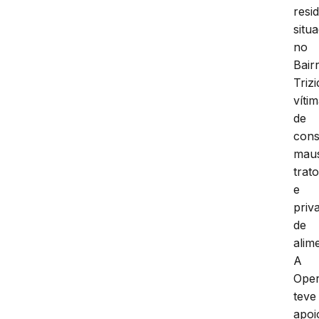
resi
situ
no
Bair
Trizi
víti
de
cons
mau
trat
e
priv
de
alim
A
Ope
teve
apoi