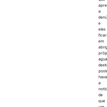
apre
a
denú
e
eles
fica
em
abri
próp
agu
dest
post
hav
a
notíc
de
que
um