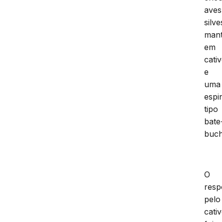
aves
silve
mant
em
cativ
e
uma
espi
tipo
bate
buch
O
resp
pelo
cativ