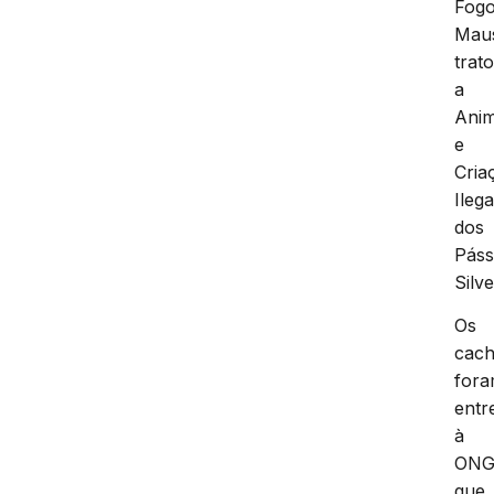
Fogo
Mau
trat
a
Anim
e
Cria
Ilega
dos
Páss
Silve
Os
cach
for
entr
à
ON
que