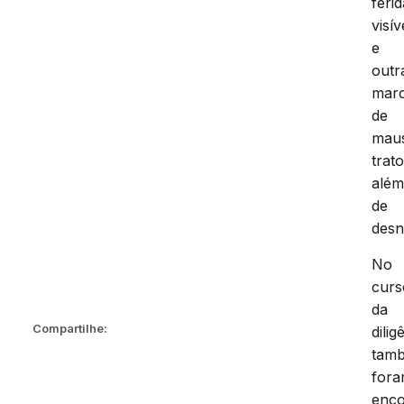
feri
visív
e
outr
mar
de
mau
trato
alé
de
desn
No
curs
da
Compartilhe:
dilig
tam
for
enco