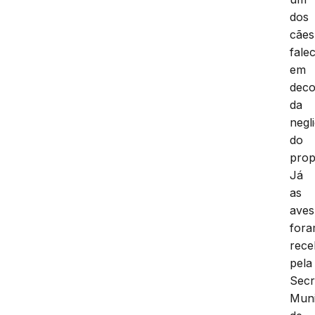
dos
cães
fale
em
deco
da
negl
do
prop
Já
as
aves
for
rece
pela
Secr
Muni