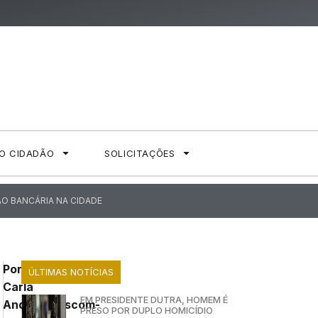
AO CIDADÃO
SOLICITAÇÕES
ÃO BANCÁRIA NA CIDADE
Por:
ÚLTIMAS NOTÍCIAS
Carla
EM PRESIDENTE DUTRA, HOMEM É
Andrade/Ascom-
PRESO POR DUPLO HOMICÍDIO