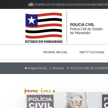
GOVERNO DO ESTADO
POLÍCIA CIVIL
POLÍCIA MILITAR
COR
PÁGINA INICIAL
INSTITUCIONAL
Página Inicial
Notícias
POLÍCIA CIVIL DE CHAPA
POLÍCIA
P
VOLTAR
u
CIVIL
bl
ic