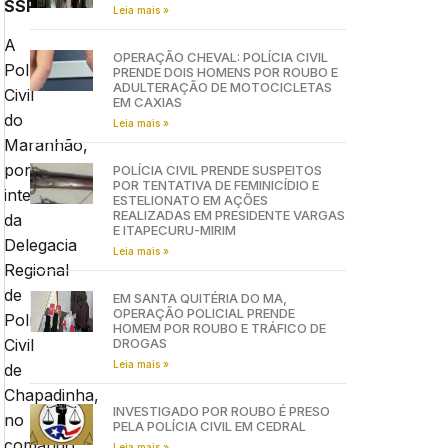
SSP
Leia mais »
A
OPERAÇÃO CHEVAL: POLÍCIA CIVIL
Polícia
PRENDE DOIS HOMENS POR ROUBO E
ADULTERAÇÃO DE MOTOCICLETAS
Civil
EM CAXIAS
do
Leia mais »
Maranhão,
por
POLÍCIA CIVIL PRENDE SUSPEITOS
POR TENTATIVA DE FEMINICÍDIO E
intermédio
ESTELIONATO EM AÇÕES
REALIZADAS EM PRESIDENTE VARGAS
da
E ITAPECURU-MIRIM
Delegacia
Leia mais »
Regional
de
EM SANTA QUITÉRIA DO MA,
OPERAÇÃO POLICIAL PRENDE
Polícia
HOMEM POR ROUBO E TRÁFICO DE
DROGAS
Civil
Leia mais »
de
Chapadinha,
INVESTIGADO POR ROUBO É PRESO
no
PELA POLÍCIA CIVIL EM CEDRAL
comando
Leia mais »