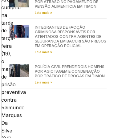
POR ATRASO NO PAGAMENTO DE
PENSÃO ALIMENTÍCIA EM TIMON
cumpriu
Leia mais »
na
tarde
INTEGRANTES DE FACÇÃO
de
CRIMINOSA RESPONSÁVEIS POR
ATENTADOS CONTRA AGENTES DE
terça-
SEGURANÇA EM BACURI SÃO PRESOS
feira
EM OPERAÇÃO POLICIAL
Leia mais »
(19),
o
POLÍCIA CIVIL PRENDE DOIS HOMENS
mandado
POR AGIOTAGEM E CONDENAÇÃO
POR TRÁFICO DE DROGAS EM TIMON
de
Leia mais »
prisão
preventiva
contra
Raimundo
Marques
Da
Silva