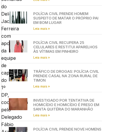
do
Delegado
POLÍCIA CIVIL PRENDE HOMEM
SUSPEITO DE MATAR O PRÓPRIO PAI
Jacqueson
EM BOM LUGAR
Ferreira
Leia mais »
com
POLÍCIA CIVIL RECUPERA 25
apoio
CELULARES E RESTITUI APARELHOS
da
ÀS VÍTIMAS EM PINHEIRO
equipe
Leia mais »
de
TRÁFICO DE DROGAS: POLÍCIA CIVIL
captura
PRENDE CASAL NA ZONA RURAL DE
do
TIMON
Leia mais »
1º
DP,
INVESTIGADO POR TENTATIVA DE
coordenada
HOMICÍDIO E HOMICÍDIO É PRESO EM
SANTA QUITÉRIA DO MARANHÃO
pelo
Leia mais »
Delegado
Fábio
POLÍCIA CIVIL PRENDE NOVE HOMENS
Aragão,