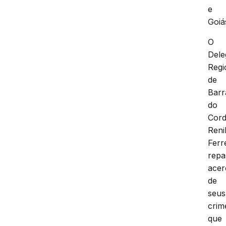
e
Goiá
O
Dele
Regi
de
Barr
do
Cord
Reni
Ferr
repa
acer
de
seus
crim
que