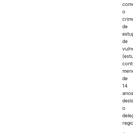
come
o
crim
de
estu
de
vuln
(est
cont
men
de
14
anos
dest
o
dele
regi