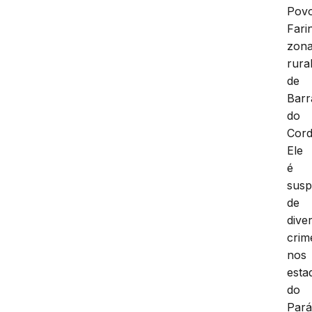
Pov
Fari
zon
rura
de
Barr
do
Cord
Ele
é
susp
de
dive
crim
nos
esta
do
Par