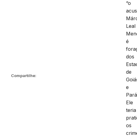
“o
acu
Márc
Leal
Men
é
fora
dos
Esta
de
Compartilhe:
Goiá
e
Pará
Ele
teria
prat
os
crim