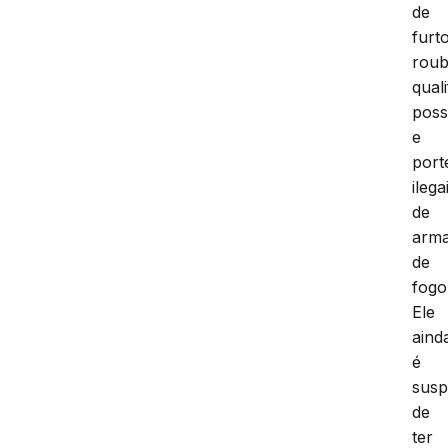
de
furt
rou
qual
pos
e
port
ilega
de
arm
de
fogo
Ele
aind
é
susp
de
ter