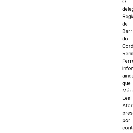
O
dele
Regi
de
Barr
do
Cord
Reni
Ferr
info
aind
que
Márc
Leal
Afor
pres
por
cont