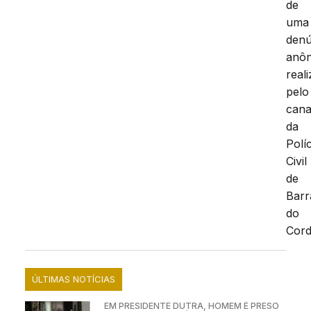
de
uma
denú
anôn
real
pelo
cana
da
Políc
Civil
de
Barr
do
Cord
ÚLTIMAS NOTÍCIAS
EM PRESIDENTE DUTRA, HOMEM É PRESO