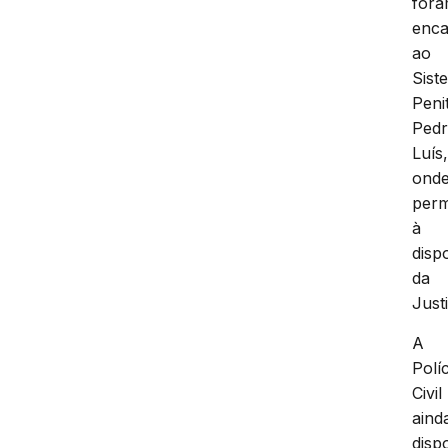
for
enc
ao
Sist
Peni
Pedr
Luís
ond
per
à
disp
da
Just
A
Políc
Civil
aind
dispo