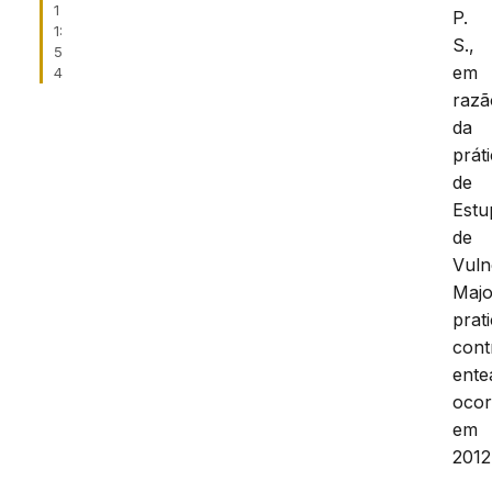
1
P.
1:
S.,
5
em
4
razã
da
prát
de
Estu
de
Vuln
Majo
prat
cont
ente
ocor
em
2012