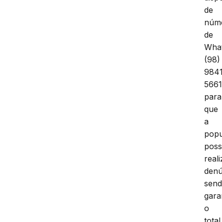
de
núm
de
Wha
(98)
984
5661
para
que
a
pop
pos
reali
denú
sen
gara
o
total