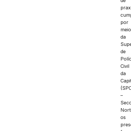
de
prax
cump
por
mei
da
Supe
de
Políc
Civil
da
Capi
(SP
–
Secc
Nort
os
pres