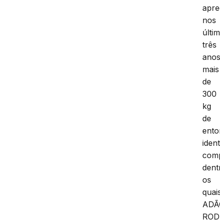
apr
nos
últi
três
ano
mais
de
300
kg
de
ento
ident
comp
dent
os
quai
ADÃ
ROD