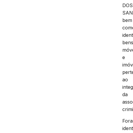
DOS
SAN
bem
com
ident
ben
móve
e
imóv
pert
ao
inte
da
asso
crim
For
ident