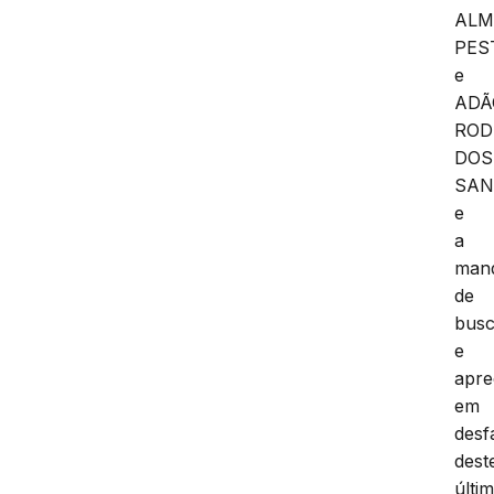
ALM
PES
e
ADÃ
ROD
DOS
SAN
e
a
man
de
bus
e
apr
em
desf
dest
últi