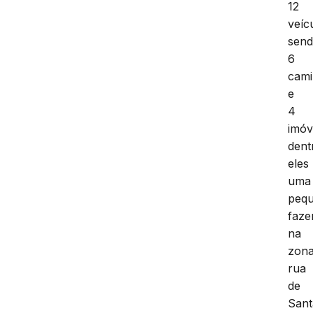
12
veíc
sen
6
cami
e
4
imóv
dent
eles
uma
peq
faze
na
zon
rua
de
Sant