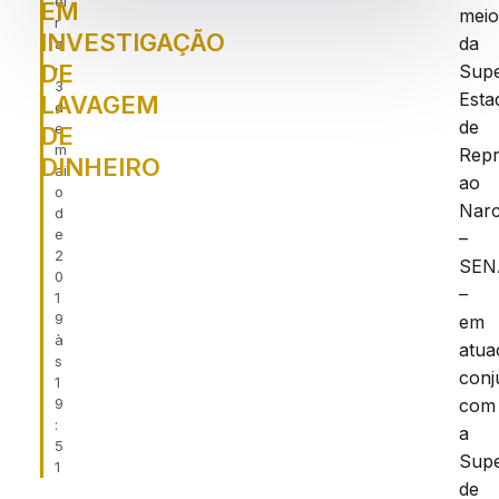
ei
EM
mei
r
INVESTIGAÇÃO
da
a
,
DE
Supe
3
Esta
LAVAGEM
d
de
e
DE
m
Rep
DINHEIRO
ai
ao
o
Narc
d
e
–
2
SEN
0
–
1
9
em
à
atua
s
conj
1
9
com
:
a
5
Supe
1
de