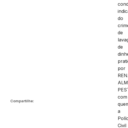
cond
indic
do
crim
de
lav
de
dinh
prat
por
REN
ALM
PES
com
Compartilhe:
que
a
Políc
Civil