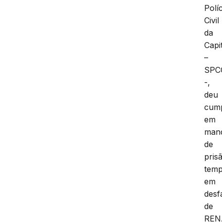
Políc
Civil
da
Capi
–
SPC
-,
deu
cum
em
man
de
pris
temp
em
desf
de
REN