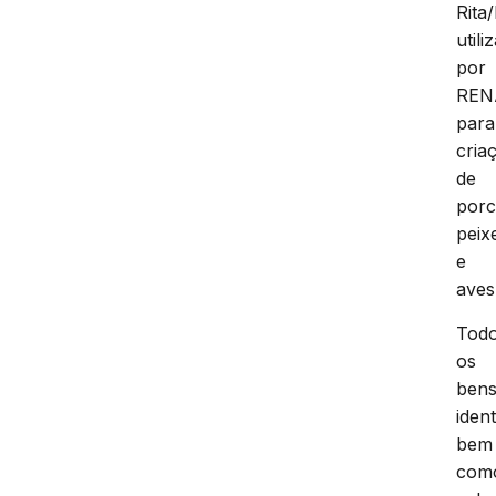
Rita
utili
por
REN
para
cria
de
porc
peix
e
aves
Tod
os
ben
ident
bem
com