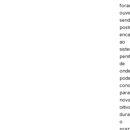
for
ouvi
sen
post
enc
ao
sist
peni
de
ond
pod
cond
para
nov
oitiv
dura
o
pra