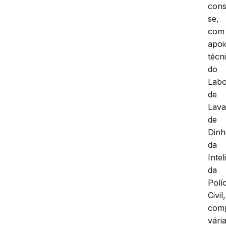
cons
se,
com
apoi
técn
do
Labo
de
Lav
de
Dinh
da
Intel
da
Políc
Civil,
com
vári